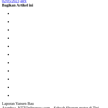
02/05/2023
alex
Bagikan Artikel ini
Laporan Yansen Bau
Atambua, NTTOnlinenow.com – Sebuah Shorum motor di Tini,