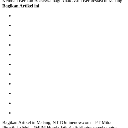
Kembali Berikan Beasiswa bagi Anak Asuh Berprestasi di Malang
Bagikan Artikel ini
Bagikan Artikel iniMalang, NTTOnlinenow.com – PT Mitra
Pinasthika Mulia (MPM Honda Jatim), distributor sepeda motor