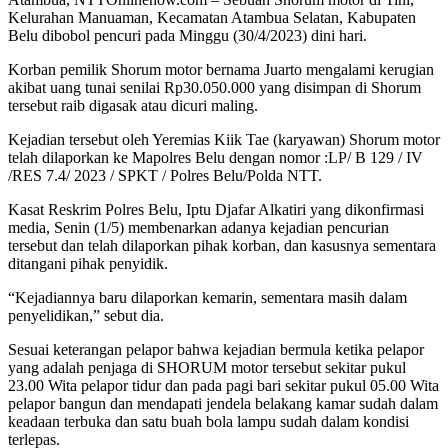
Kelurahan Manuaman, Kecamatan Atambua Selatan, Kabupaten
Belu dibobol pencuri pada Minggu (30/4/2023) dini hari.
Korban pemilik Shorum motor bernama Juarto mengalami kerugian
akibat uang tunai senilai Rp30.050.000 yang disimpan di Shorum
tersebut raib digasak atau dicuri maling.
Kejadian tersebut oleh Yeremias Kiik Tae (karyawan) Shorum motor
telah dilaporkan ke Mapolres Belu dengan nomor :LP/ B 129 / IV
/RES 7.4/ 2023 / SPKT / Polres Belu/Polda NTT.
Kasat Reskrim Polres Belu, Iptu Djafar Alkatiri yang dikonfirmasi
media, Senin (1/5) membenarkan adanya kejadian pencurian
tersebut dan telah dilaporkan pihak korban, dan kasusnya sementara
ditangani pihak penyidik.
“Kejadiannya baru dilaporkan kemarin, sementara masih dalam
penyelidikan,” sebut dia.
Sesuai keterangan pelapor bahwa kejadian bermula ketika pelapor
yang adalah penjaga di SHORUM motor tersebut sekitar pukul
23.00 Wita pelapor tidur dan pada pagi bari sekitar pukul 05.00 Wita
pelapor bangun dan mendapati jendela belakang kamar sudah dalam
keadaan terbuka dan satu buah bola lampu sudah dalam kondisi
terlepas.