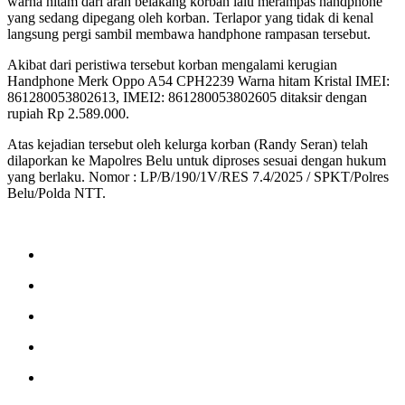
warna hitam dari arah belakang korban lalu merampas handphone
yang sedang dipegang oleh korban. Terlapor yang tidak di kenal
langsung pergi sambil membawa handphone rampasan tersebut.
Akibat dari peristiwa tersebut korban mengalami kerugian
Handphone Merk Oppo A54 CPH2239 Warna hitam Kristal IMEI:
861280053802613, IMEI2: 861280053802605 ditaksir dengan
rupiah Rp 2.589.000.
Atas kejadian tersebut oleh kelurga korban (Randy Seran) telah
dilaporkan ke Mapolres Belu untuk diproses sesuai dengan hukum
yang berlaku. Nomor : LP/B/190/1V/RES 7.4/2025 / SPKT/Polres
Belu/Polda NTT.