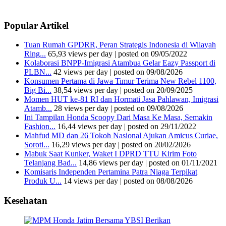
Popular Artikel
Tuan Rumah GPDRR, Peran Strategis Indonesia di Wilayah
Ring...
65,93 views per day
|
posted on 09/05/2022
Kolaborasi BNPP-Imigrasi Atambua Gelar Eazy Passport di
PLBN...
42 views per day
|
posted on 09/08/2026
Konsumen Pertama di Jawa Timur Terima New Rebel 1100,
Big Bi...
38,54 views per day
|
posted on 20/09/2025
Momen HUT ke-81 RI dan Hormati Jasa Pahlawan, Imigrasi
Atamb...
28 views per day
|
posted on 09/08/2026
Ini Tampilan Honda Scoopy Dari Masa Ke Masa, Semakin
Fashion...
16,44 views per day
|
posted on 29/11/2022
Mahfud MD dan 26 Tokoh Nasional Ajukan Amicus Curiae,
Soroti...
16,29 views per day
|
posted on 20/02/2026
Mabuk Saat Kunker, Waket I DPRD TTU Kirim Foto
Telanjang Bad...
14,86 views per day
|
posted on 01/11/2021
Komisaris Independen Pertamina Patra Niaga Terpikat
Produk U...
14 views per day
|
posted on 08/08/2026
Kesehatan