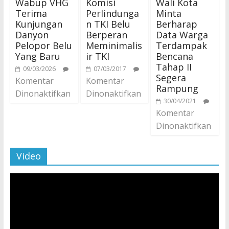
Wabup VHG
Komisi
Wali Kota
Terima
Perlindunga
Minta
Kunjungan
n TKI Belu
Berharap
Danyon
Berperan
Data Warga
Pelopor Belu
Meminimalis
Terdampak
Yang Baru
ir TKI
Bencana
Tahap II
09/03/2026
07/03/2017
Segera
Komentar
Komentar
Rampung
Dinonaktifkan
Dinonaktifkan
30/04/2021
Komentar
Dinonaktifkan
Video
Pemutar
Video