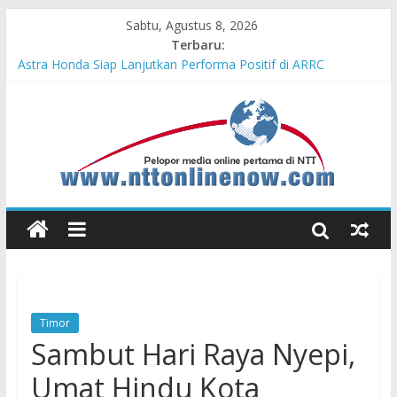
Sabtu, Agustus 8, 2026
Terbaru:
Teras Bank Indonesia Hadir di Belu, Bupati Willy : Terima Kasih
BI Atas Kepeduliannya Tingkatkan Budaya Literasi
Astra Honda Siap Lanjutkan Performa Positif di ARRC
Mandalika 2026
Dukung Ketahanan Pangan Lokal, PLN Kupang Pasok Listrik
Industri Penyimpanan Ayam Beku, Jelang Peringatan HUT RI
ke-81
Komisaris Independen Pertamina Patra Niaga Terpikat Produk
UMKM Mitra Binaan dengan Sentuhan Kemanusiaan dan
Keberlanjutan
Honda DBL 2026 East Java – North Resmi Bergulir, MPM
Honda Jatim Hadirkan Kompetisi dan Aktivitas Seru untuk
Generasi Muda
Timor
Sambut Hari Raya Nyepi,
Umat Hindu Kota