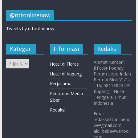
@nttonlinenow
Tweets by nttonlinenow
Kategori
Informasi
Redaksi
Alamat Kantor :
Hotel di Flores
Jl.Fetor Foenay
Hotel di Kupang
Perum Lopo Indah
Permai Blok Y1/14
Kerjasama
, Tlp 08113824479
Kupang – Nusa
Pedoman Media
Tenggara Timur –
Siber
Indonesia
Redaksi
Email :
redaksinttonlineno
w@gmail.com
aldi_bebe@yahoo.
com