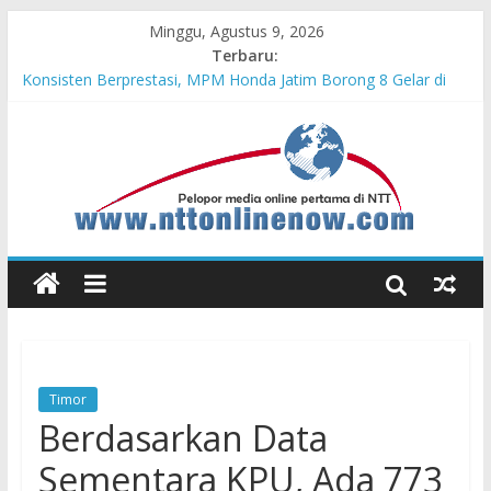
Minggu, Agustus 9, 2026
Terbaru:
Bupati Belu Buka Garuda Sakti Cross Border Fest 2026
Konsisten Berprestasi, MPM Honda Jatim Borong 8 Gelar di
Safety Riding Honda
MPM Honda Jatim Kembali Berikan Beasiswa bagi Anak Asuh
Berprestasi di Malang
MPM Honda Jatim Bersama YBSI Berikan Pemeriksaan dan
Pengobatan Gratis bagi 100 Veteran LVRI
Cross Border, Belu Garda Terdepan NKRI, Harus Jadi Pusat
Pertumbuhan Pariwisata
Timor
Berdasarkan Data
Sementara KPU, Ada 773