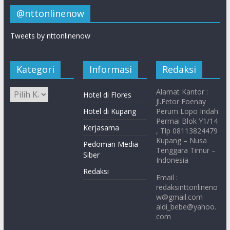
@nttonlinenow
Tweets by nttonlinenow
Kategori
Informasi
Redaksi
Alamat Kantor :
Hotel di Flores
Jl.Fetor Foenay
Hotel di Kupang
Perum Lopo Indah
Permai Blok Y1/14
Kerjasama
, Tlp 08113824479
Kupang – Nusa
Pedoman Media
Tenggara Timur –
Siber
Indonesia
Redaksi
Email :
redaksinttonlineno
w@gmail.com
aldi_bebe@yahoo.
com