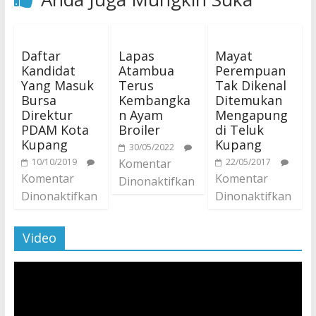
Daftar
Lapas
Mayat
Kandidat
Atambua
Perempuan
Yang Masuk
Terus
Tak Dikenal
Bursa
Kembangka
Ditemukan
Direktur
n Ayam
Mengapung
PDAM Kota
Broiler
di Teluk
Kupang
Kupang
30/05/2022
10/10/2019
Komentar
22/05/2017
Komentar
Komentar
Dinonaktifkan
Dinonaktifkan
Dinonaktifkan
Video
Pemutar
Video