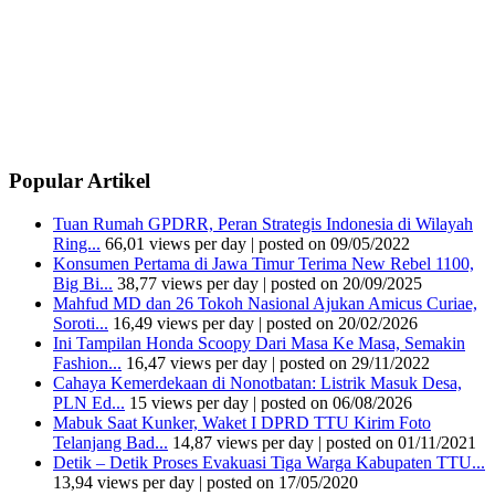
Popular Artikel
Tuan Rumah GPDRR, Peran Strategis Indonesia di Wilayah
Ring...
66,01 views per day
|
posted on 09/05/2022
Konsumen Pertama di Jawa Timur Terima New Rebel 1100,
Big Bi...
38,77 views per day
|
posted on 20/09/2025
Mahfud MD dan 26 Tokoh Nasional Ajukan Amicus Curiae,
Soroti...
16,49 views per day
|
posted on 20/02/2026
Ini Tampilan Honda Scoopy Dari Masa Ke Masa, Semakin
Fashion...
16,47 views per day
|
posted on 29/11/2022
Cahaya Kemerdekaan di Nonotbatan: Listrik Masuk Desa,
PLN Ed...
15 views per day
|
posted on 06/08/2026
Mabuk Saat Kunker, Waket I DPRD TTU Kirim Foto
Telanjang Bad...
14,87 views per day
|
posted on 01/11/2021
Detik – Detik Proses Evakuasi Tiga Warga Kabupaten TTU...
13,94 views per day
|
posted on 17/05/2020