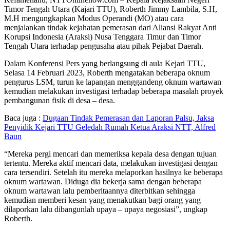
Timor Tengah Utara (Kajari TTU), Roberth Jimmy Lambila, S.H,
M.H mengungkapkan Modus Operandi (MO) atau cara
menjalankan tindak kejahatan pemerasan dari Aliansi Rakyat Anti
Korupsi Indonesia (Araksi) Nusa Tenggara Timur dan Timor
Tengah Utara terhadap pengusaha atau pihak Pejabat Daerah.
Dalam Konferensi Pers yang berlangsung di aula Kejari TTU,
Selasa 14 Februari 2023, Roberth mengatakan beberapa oknum
pengurus LSM, turun ke lapangan menggandeng oknum wartawan
kemudian melakukan investigasi terhadap beberapa masalah proyek
pembangunan fisik di desa – desa.
Baca juga :
Dugaan Tindak Pemerasan dan Laporan Palsu, Jaksa
Penyidik Kejari TTU Geledah Rumah Ketua Araksi NTT, Alfred
Baun
“Mereka pergi mencari dan memeriksa kepala desa dengan tujuan
tertentu. Mereka aktif mencari data, melakukan investigasi dengan
cara tersendiri. Setelah itu mereka melaporkan hasilnya ke beberapa
oknum wartawan. Diduga dia bekerja sama dengan beberapa
oknum wartawan lalu pemberitaannya diterbitkan sehingga
kemudian memberi kesan yang menakutkan bagi orang yang
dilaporkan lalu dibangunlah upaya – upaya negosiasi”, ungkap
Roberth.