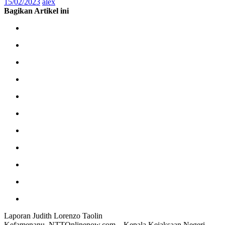
15/02/2023
alex
Bagikan Artikel ini
Laporan Judith Lorenzo Taolin
Kefamenanu, NTTOnlinenow.com – Kepala Kejaksaan Negeri