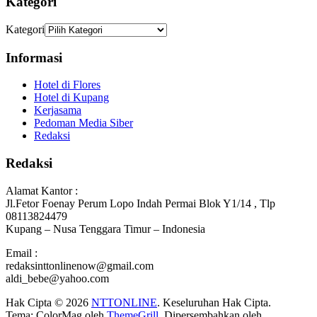
Kategori
Kategori
Informasi
Hotel di Flores
Hotel di Kupang
Kerjasama
Pedoman Media Siber
Redaksi
Redaksi
Alamat Kantor :
Jl.Fetor Foenay Perum Lopo Indah Permai Blok Y1/14 , Tlp
08113824479
Kupang – Nusa Tenggara Timur – Indonesia
Email :
redaksinttonlinenow@gmail.com
aldi_bebe@yahoo.com
Hak Cipta © 2026
NTTONLINE
. Keseluruhan Hak Cipta.
Tema: ColorMag oleh
ThemeGrill
. Dipersembahkan oleh