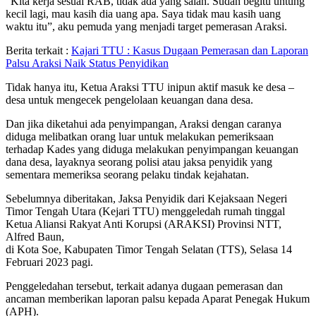
“Kita kerja sesuai RAB, tidak ada yang salah. Sudah begitu untung
kecil lagi, mau kasih dia uang apa. Saya tidak mau kasih uang
waktu itu”, aku pemuda yang menjadi target pemerasan Araksi.
Berita terkait :
Kajari TTU : Kasus Dugaan Pemerasan dan Laporan
Palsu Araksi Naik Status Penyidikan
Tidak hanya itu, Ketua Araksi TTU inipun aktif masuk ke desa –
desa untuk mengecek pengelolaan keuangan dana desa.
Dan jika diketahui ada penyimpangan, Araksi dengan caranya
diduga melibatkan orang luar untuk melakukan pemeriksaan
terhadap Kades yang diduga melakukan penyimpangan keuangan
dana desa, layaknya seorang polisi atau jaksa penyidik yang
sementara memeriksa seorang pelaku tindak kejahatan.
Sebelumnya diberitakan, Jaksa Penyidik dari Kejaksaan Negeri
Timor Tengah Utara (Kejari TTU) menggeledah rumah tinggal
Ketua Aliansi Rakyat Anti Korupsi (ARAKSI) Provinsi NTT,
Alfred Baun,
di Kota Soe, Kabupaten Timor Tengah Selatan (TTS), Selasa 14
Februari 2023 pagi.
Penggeledahan tersebut, terkait adanya dugaan pemerasan dan
ancaman memberikan laporan palsu kepada Aparat Penegak Hukum
(APH).