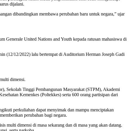
rus dijalani.
senangan dibandingkan membawa perubahan baru untuk negara,” ujar
um Generale United Nations and Youth kepada ratusan mahasiswa di
a Senin (12/12/2022) lalu bertempat di Auditorium Herman Joseph Gadi
ulti dimensi.
iflor), Sekolah Tinggi Pembangunan Masyarakat (STPM), Akademi
sehatan Kemenkes (Poltekkes) serta 600 orang partisipan dari
mengikuti perkuliahan dapat menyimak dan mampu menciptakan
 memberikan perubahan bagi negara.
is multi dimensi di masa sekarang dan di masa yang akan datang.
psi, serta narkoba.