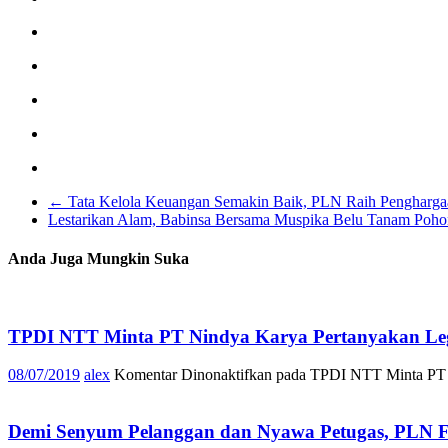
←
Tata Kelola Keuangan Semakin Baik, PLN Raih Penghargaan
Lestarikan Alam, Babinsa Bersama Muspika Belu Tanam Poh
Anda Juga Mungkin Suka
TPDI NTT Minta PT Nindya Karya Pertanyakan Leg
08/07/2019
alex
Komentar Dinonaktifkan
pada TPDI NTT Minta PT N
Demi Senyum Pelanggan dan Nyawa Petugas, PLN Fl