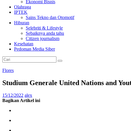
Ekonomi Bisnis
Olahraga
IPTEK
Sains Tekno dan Otomotif
Hiburan
Selebriti & Lifestyle
Sebaiknya anda tahu
Citizen journalism
Kesehatan
Pedoman Media Siber
Flores
Studium Generale United Nations and You
15/12/2022
alex
Bagikan Artikel ini