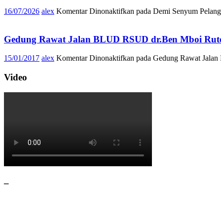
16/07/2026
alex
Komentar Dinonaktifkan
pada Demi Senyum Pelangg
Gedung Rawat Jalan BLUD RSUD dr.Ben Mboi Rute
15/01/2017
alex
Komentar Dinonaktifkan
pada Gedung Rawat Jalan
Video
–