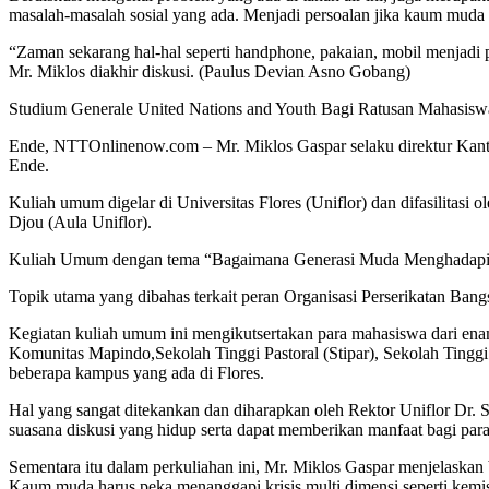
masalah-masalah sosial yang ada. Menjadi persoalan jika kaum muda
“Zaman sekarang hal-hal seperti handphone, pakaian, mobil menjadi
Mr. Miklos diakhir diskusi. (Paulus Devian Asno Gobang)
Studium Generale United Nations and Youth Bagi Ratusan Mahasisw
Ende, NTTOnlinenow.com – Mr. Miklos Gaspar selaku direktur Kanto
Ende.
Kuliah umum digelar di Universitas Flores (Uniflor) dan difasilitasi 
Djou (Aula Uniflor).
Kuliah Umum dengan tema “Bagaimana Generasi Muda Menghadapi K
Topik utama yang dibahas terkait peran Organisasi Perserikatan Ba
Kegiatan kuliah umum ini mengikutsertakan para mahasiswa dari en
Komunitas Mapindo,Sekolah Tinggi Pastoral (Stipar), Sekolah Tingg
beberapa kampus yang ada di Flores.
Hal yang sangat ditekankan dan diharapkan oleh Rektor Uniflor Dr
suasana diskusi yang hidup serta dapat memberikan manfaat bagi p
Sementara itu dalam perkuliahan ini, Mr. Miklos Gaspar menjelaskan
Kaum muda harus peka menanggapi krisis multi dimensi seperti kemis