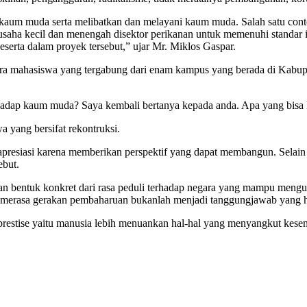
 kaum muda serta melibatkan dan melayani kaum muda. Salah satu con
aha kecil dan menengah disektor perikanan untuk memenuhi standar i
serta dalam proyek tersebut,” ujar Mr. Miklos Gaspar.
para mahasiswa yang tergabung dari enam kampus yang berada di Kabupa
hadap kaum muda? Saya kembali bertanya kepada anda. Apa yang bisa 
 yang bersifat rekontruksi.
 apresiasi karena memberikan perspektif yang dapat membangun. Selai
ebut.
akan bentuk konkret dari rasa peduli terhadap negara yang mampu men
 merasa gerakan pembaharuan bukanlah menjadi tanggungjawab yang ha
 prestise yaitu manusia lebih menuankan hal-hal yang menyangkut ke