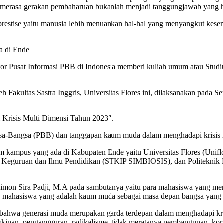
 merasa gerakan pembaharuan bukanlah menjadi tanggungjawab yang ha
 prestise yaitu manusia lebih menuankan hal-hal yang menyangkut ke
a di Ende
r Pusat Informasi PBB di Indonesia memberi kuliah umum atau Studi
oleh Fakultas Sastra Inggris, Universitas Flores ini, dilaksanakan pad
risis Multi Dimensi Tahun 2023″.
ngsa-Bangsa (PBB) dan tanggapan kaum muda dalam menghadapi krisis m
am kampus yang ada di Kabupaten Ende yaitu Universitas Flores (Un
i Keguruan dan Ilmu Pendidikan (STKIP SIMBIOSIS), dan Politeknik Ke
. Simon Sira Padji, M.A pada sambutanya yaitu para mahasiswa yang 
ara mahasiswa yang adalah kaum muda sebagai masa depan bangsa yang
 bahwa generasi muda merupakan garda terdepan dalam menghadapi kris
kinan, pengangguran, radikalisme, tidak meratanya pembangunan, koru