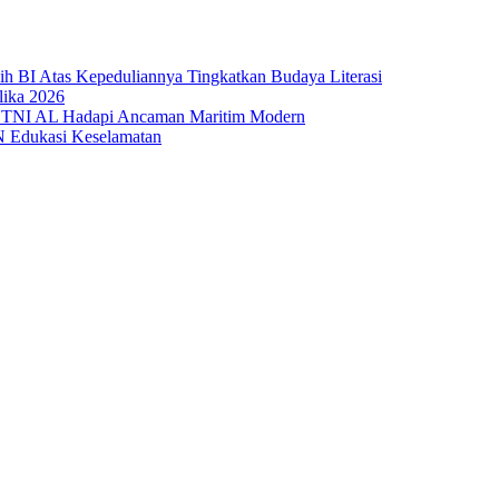
sih BI Atas Kepeduliannya Tingkatkan Budaya Literasi
lika 2026
 TNI AL Hadapi Ancaman Maritim Modern
N Edukasi Keselamatan