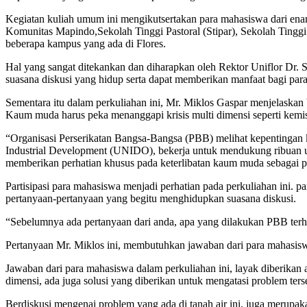
Kegiatan kuliah umum ini mengikutsertakan para mahasiswa dari en
Komunitas Mapindo,Sekolah Tinggi Pastoral (Stipar), Sekolah Tingg
beberapa kampus yang ada di Flores.
Hal yang sangat ditekankan dan diharapkan oleh Rektor Uniflor Dr
suasana diskusi yang hidup serta dapat memberikan manfaat bagi p
Sementara itu dalam perkuliahan ini, Mr. Miklos Gaspar menjelaskan
Kaum muda harus peka menanggapi krisis multi dimensi seperti kemis
“Organisasi Perserikatan Bangsa-Bangsa (PBB) melihat kepentingan
Industrial Development (UNIDO), bekerja untuk mendukung ribuan us
memberikan perhatian khusus pada keterlibatan kaum muda sebagai pe
Partisipasi para mahasiswa menjadi perhatian pada perkuliahan ini. 
pertanyaan-pertanyaan yang begitu menghidupkan suasana diskusi.
“Sebelumnya ada pertanyaan dari anda, apa yang dilakukan PBB ter
Pertanyaan Mr. Miklos ini, membutuhkan jawaban dari para mahasiswa
Jawaban dari para mahasiswa dalam perkuliahan ini, layak diberikan
dimensi, ada juga solusi yang diberikan untuk mengatasi problem ters
Berdiskusi mengenai problem yang ada di tanah air ini, juga merup