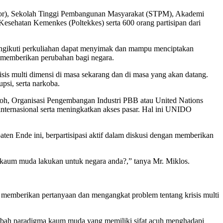
iflor), Sekolah Tinggi Pembangunan Masyarakat (STPM), Akademi
sehatan Kemenkes (Poltekkes) serta 600 orang partisipan dari
mengikuti perkuliahan dapat menyimak dan mampu menciptakan
 memberikan perubahan bagi negara.
is multi dimensi di masa sekarang dan di masa yang akan datang.
psi, serta narkoba.
toh, Organisasi Pengembangan Industri PBB atau United Nations
nternasional serta meningkatkan akses pasar. Hal ini UNIDO
ten Ende ini, berpartisipasi aktif dalam diskusi dengan memberikan
kaum muda lakukan untuk negara anda?,” tanya Mr. Miklos.
n memberikan pertanyaan dan mengangkat problem tentang krisis multi
gubah paradigma kaum muda yang memiliki sifat acuh menghadapi