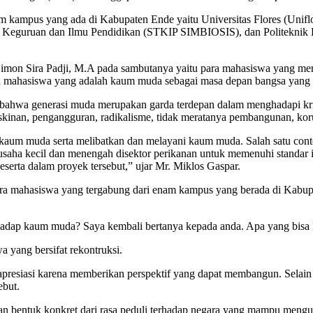
am kampus yang ada di Kabupaten Ende yaitu Universitas Flores (Un
i Keguruan dan Ilmu Pendidikan (STKIP SIMBIOSIS), dan Politeknik Ke
. Simon Sira Padji, M.A pada sambutanya yaitu para mahasiswa yang 
ara mahasiswa yang adalah kaum muda sebagai masa depan bangsa yang
 bahwa generasi muda merupakan garda terdepan dalam menghadapi kris
kinan, pengangguran, radikalisme, tidak meratanya pembangunan, koru
 kaum muda serta melibatkan dan melayani kaum muda. Salah satu con
aha kecil dan menengah disektor perikanan untuk memenuhi standar i
serta dalam proyek tersebut,” ujar Mr. Miklos Gaspar.
para mahasiswa yang tergabung dari enam kampus yang berada di Kabupa
hadap kaum muda? Saya kembali bertanya kepada anda. Apa yang bisa 
 yang bersifat rekontruksi.
 apresiasi karena memberikan perspektif yang dapat membangun. Selai
ebut.
akan bentuk konkret dari rasa peduli terhadap negara yang mampu men