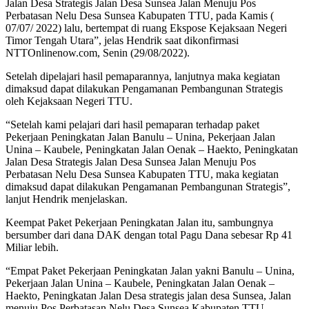
Jalan Desa Strategis Jalan Desa Sunsea Jalan Menuju Pos
Perbatasan Nelu Desa Sunsea Kabupaten TTU, pada Kamis (
07/07/ 2022) lalu, bertempat di ruang Ekspose Kejaksaan Negeri
Timor Tengah Utara”, jelas Hendrik saat dikonfirmasi
NTTOnlinenow.com, Senin (29/08/2022).
Setelah dipelajari hasil pemaparannya, lanjutnya maka kegiatan
dimaksud dapat dilakukan Pengamanan Pembangunan Strategis
oleh Kejaksaan Negeri TTU.
“Setelah kami pelajari dari hasil pemaparan terhadap paket
Pekerjaan Peningkatan Jalan Banulu – Unina, Pekerjaan Jalan
Unina – Kaubele, Peningkatan Jalan Oenak – Haekto, Peningkatan
Jalan Desa Strategis Jalan Desa Sunsea Jalan Menuju Pos
Perbatasan Nelu Desa Sunsea Kabupaten TTU, maka kegiatan
dimaksud dapat dilakukan Pengamanan Pembangunan Strategis”,
lanjut Hendrik menjelaskan.
Keempat Paket Pekerjaan Peningkatan Jalan itu, sambungnya
bersumber dari dana DAK dengan total Pagu Dana sebesar Rp 41
Miliar lebih.
“Empat Paket Pekerjaan Peningkatan Jalan yakni Banulu – Unina,
Pekerjaan Jalan Unina – Kaubele, Peningkatan Jalan Oenak –
Haekto, Peningkatan Jalan Desa strategis jalan desa Sunsea, Jalan
menuju Pos Perbatasan Nelu Desa Sunsea Kabupaten TTU,