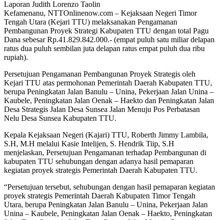
Laporan Judith Lorenzo Taolin
Kefamenanu, NTTOnlinenow.com – Kejaksaan Negeri Timor
Tengah Utara (Kejari TTU) melaksanakan Pengamanan
Pembangunan Proyek Strategi Kabupaten TTU dengan total Pagu
Dana sebesar Rp.41.829.842.000.- (empat puluh satu miliar delapan
ratus dua puluh sembilan juta delapan ratus empat puluh dua ribu
rupiah).
Persetujuan Pengamanan Pembangunan Proyek Strategis oleh
Kejari TTU atas permohonan Pemerintah Daerah Kabupaten TTU,
berupa Peningkatan Jalan Banulu – Unina, Pekerjaan Jalan Unina –
Kaubele, Peningkatan Jalan Oenak – Haekto dan Peningkatan Jalan
Desa Strategis Jalan Desa Sunsea Jalan Menuju Pos Perbatasan
Nelu Desa Sunsea Kabupaten TTU.
Kepala Kejaksaan Negeri (Kajari) TTU, Roberth Jimmy Lambila,
S.H, M.H melalui Kasie Intelijen, S. Hendrik Tiip, S.H
menjelaskan, Persetujuan Pengamanan terhadap Pembangunan di
kabupaten TTU sehubungan dengan adanya hasil pemaparan
kegiatan proyek strategis Pemerintah Daerah Kabupaten TTU.
“Persetujuan tersebut, sehubungan dengan hasil pemaparan kegiatan
proyek strategis Pemerintah Daerah Kabupaten Timor Tengah
Utara, berupa Peningkatan Jalan Banulu – Unina, Pekerjaan Jalan
Unina – Kaubele, Peningkatan Jalan Oenak – Haekto, Peningkatan