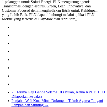
1 pelanggan untuk Solusi Energi. PLN mengusung agenda
Transformasi dengan aspirasi Green, Lean, Innovative, dan
Customer Focused demi menghadirkan listrik untuk Kehidupan
yang Lebih Baik. PLN dapat dihubungi melalui aplikasi PLN
Mobile yang tersedia di PlayStore atau AppStore_.
←
Terima Gaji Ganda Selama 103 Bulan, Ketua KPUD TTU
Dilaporkan ke Jaksa
Penjabat Wali Kota Minta Dukungan Tokoh Agama Tangani
Sampah dan Stunting
→