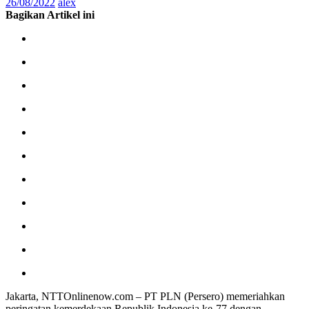
26/08/2022
alex
Bagikan Artikel ini
Jakarta, NTTOnlinenow.com – PT PLN (Persero) memeriahkan
peringatan kemerdekaan Republik Indonesia ke-77 dengan