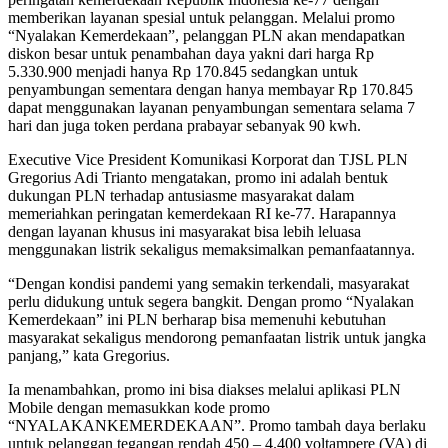
memberikan layanan spesial untuk pelanggan. Melalui promo
“Nyalakan Kemerdekaan”, pelanggan PLN akan mendapatkan
diskon besar untuk penambahan daya yakni dari harga Rp
5.330.900 menjadi hanya Rp 170.845 sedangkan untuk
penyambungan sementara dengan hanya membayar Rp 170.845
dapat menggunakan layanan penyambungan sementara selama 7
hari dan juga token perdana prabayar sebanyak 90 kwh.
Executive Vice President Komunikasi Korporat dan TJSL PLN
Gregorius Adi Trianto mengatakan, promo ini adalah bentuk
dukungan PLN terhadap antusiasme masyarakat dalam
memeriahkan peringatan kemerdekaan RI ke-77. Harapannya
dengan layanan khusus ini masyarakat bisa lebih leluasa
menggunakan listrik sekaligus memaksimalkan pemanfaatannya.
“Dengan kondisi pandemi yang semakin terkendali, masyarakat
perlu didukung untuk segera bangkit. Dengan promo “Nyalakan
Kemerdekaan” ini PLN berharap bisa memenuhi kebutuhan
masyarakat sekaligus mendorong pemanfaatan listrik untuk jangka
panjang,” kata Gregorius.
Ia menambahkan, promo ini bisa diakses melalui aplikasi PLN
Mobile dengan memasukkan kode promo
“NYALAKANKEMERDEKAAN”. Promo tambah daya berlaku
untuk pelanggan tegangan rendah 450 – 4.400 voltampere (VA) di