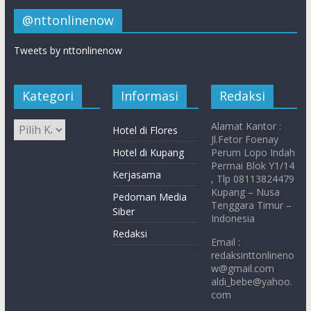
@nttonlinenow
Tweets by nttonlinenow
Kategori
Informasi
Redaksi
Alamat Kantor :
Hotel di Flores
Jl.Fetor Foenay
Hotel di Kupang
Perum Lopo Indah
Permai Blok Y1/14
Kerjasama
, Tlp 08113824479
Kupang – Nusa
Pedoman Media
Tenggara Timur –
Siber
Indonesia
Redaksi
Email :
redaksinttonlineno
w@gmail.com
aldi_bebe@yahoo.
com