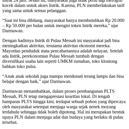
listrik 24 jam. Selain itu, masyarakat juga tidak perlu lagi merogoh
kocek dalam untuk akses listrik. Karena, PLN memberlakukan tarif
yang sama untuk semua pelanggan.
“Saat ini bisa dibilang, masyarakat hanya membutuhkan Rp 20.000
– Rp 50.000 per bulan untuk mengisi token listrik mereka,” ujar
Darmawan.
Dengan hadirnya listrik di Pulau Messah ini masyarakat jadi bisa
meningkatkan aktivitas, terutama aktivitas ekonomi mereka.
Mayoritas penduduk mata pencahariannya adalah nelayan. Setelah
ada listrik, perekonomian Pulau Messah tumbuh dengan
diversifikasi usaha lain seperti UMKM rumahan, toko klontong
bahkan toko pulsa.
“Anak anak sekolah juga mampu menikmati terang lampu dan bisa
belajar dengan baik,” ujar Darmawan.
Darmawan menambahkan, dalam proses pembangunan PLTS
Messah, PLN tetap mengapresiasi kearifan lokal. Di tengah
hamparan PLTS hingga kini, terdapat sebuah pohon yang dipercaya
oleh masyarakat setempat menjaga warga sejak nenek moyang
terdahulu sehingga tidak boleh dipotong. Hal ini merupakan bentuk
upaya PLN dalam menjaga adat dan budaya yang berlaku di pulau
tersebut.