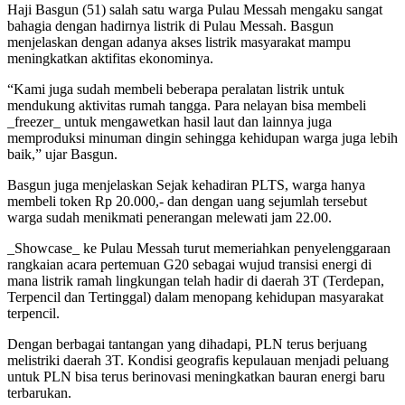
Haji Basgun (51) salah satu warga Pulau Messah mengaku sangat
bahagia dengan hadirnya listrik di Pulau Messah. Basgun
menjelaskan dengan adanya akses listrik masyarakat mampu
meningkatkan aktifitas ekonominya.
“Kami juga sudah membeli beberapa peralatan listrik untuk
mendukung aktivitas rumah tangga. Para nelayan bisa membeli
_freezer_ untuk mengawetkan hasil laut dan lainnya juga
memproduksi minuman dingin sehingga kehidupan warga juga lebih
baik,” ujar Basgun.
Basgun juga menjelaskan Sejak kehadiran PLTS, warga hanya
membeli token Rp 20.000,- dan dengan uang sejumlah tersebut
warga sudah menikmati penerangan melewati jam 22.00.
_Showcase_ ke Pulau Messah turut memeriahkan penyelenggaraan
rangkaian acara pertemuan G20 sebagai wujud transisi energi di
mana listrik ramah lingkungan telah hadir di daerah 3T (Terdepan,
Terpencil dan Tertinggal) dalam menopang kehidupan masyarakat
terpencil.
Dengan berbagai tantangan yang dihadapi, PLN terus berjuang
melistriki daerah 3T. Kondisi geografis kepulauan menjadi peluang
untuk PLN bisa terus berinovasi meningkatkan bauran energi baru
terbarukan.