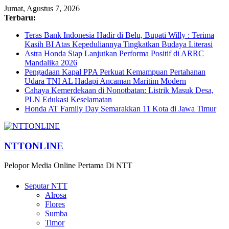
Jumat, Agustus 7, 2026
Terbaru:
Teras Bank Indonesia Hadir di Belu, Bupati Willy : Terima
Kasih BI Atas Kepeduliannya Tingkatkan Budaya Literasi
Astra Honda Siap Lanjutkan Performa Positif di ARRC
Mandalika 2026
Pengadaan Kapal PPA Perkuat Kemampuan Pertahanan
Udara TNI AL Hadapi Ancaman Maritim Modern
Cahaya Kemerdekaan di Nonotbatan: Listrik Masuk Desa,
PLN Edukasi Keselamatan
Honda AT Family Day Semarakkan 11 Kota di Jawa Timur
NTTONLINE
Pelopor Media Online Pertama Di NTT
Seputar NTT
Alrosa
Flores
Sumba
Timor