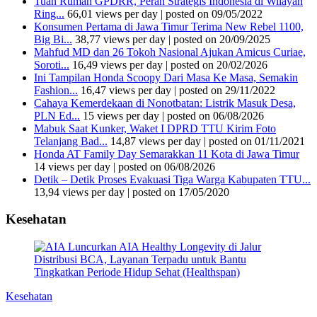
Tuan Rumah GPDRR, Peran Strategis Indonesia di Wilayah
Ring...
66,01 views per day
|
posted on 09/05/2022
Konsumen Pertama di Jawa Timur Terima New Rebel 1100,
Big Bi...
38,77 views per day
|
posted on 20/09/2025
Mahfud MD dan 26 Tokoh Nasional Ajukan Amicus Curiae,
Soroti...
16,49 views per day
|
posted on 20/02/2026
Ini Tampilan Honda Scoopy Dari Masa Ke Masa, Semakin
Fashion...
16,47 views per day
|
posted on 29/11/2022
Cahaya Kemerdekaan di Nonotbatan: Listrik Masuk Desa,
PLN Ed...
15 views per day
|
posted on 06/08/2026
Mabuk Saat Kunker, Waket I DPRD TTU Kirim Foto
Telanjang Bad...
14,87 views per day
|
posted on 01/11/2021
Honda AT Family Day Semarakkan 11 Kota di Jawa Timur
14 views per day
|
posted on 06/08/2026
Detik – Detik Proses Evakuasi Tiga Warga Kabupaten TTU...
13,94 views per day
|
posted on 17/05/2020
Kesehatan
Kesehatan