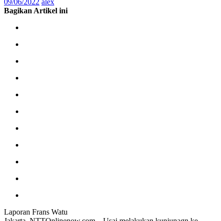
09/06/2022
alex
Bagikan Artikel ini
Laporan Frans Watu
Jakarta, NTTOnlinenow.com – Usai melakukan kunjunagn ke