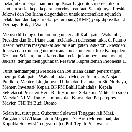
melanjutkan perjalanan menuju Pasar Pagi untuk menyerahkan
bantuan sosial kepada para penerima manfaat. Selanjutnya, Presiden
Jokowi dan Ibu Iriana diagendakan untuk meresmikan sejumlah
pelabuhan dan kapal motor penumpang (KMP) yang dipusatkan di
Dermaga Rakyat Wanci.
Mengakhiri rangkaian kunjungan kerja di Kabupaten Wakatobi,
Presiden dan Ibu Iriana akan melakukan pelepasan tukik di Patuno
Resort bersama masyarakat sekitar Kabupaten Wakatobi. Presiden
Jokowi dan rombongan direncanakan akan kembali ke Kabupaten
Konawe Selatan, untuk kemudian melanjutkan perjalanan menuju
Jakarta, dengan menggunakan Pesawat Kepresidenan Indonesia-1.
Turut mendampingi Presiden dan Ibu Iriana dalam penerbangan
menuju Kabupaten Wakatobi adalah Menteri Sekretaris Negara
Pratikno, Menteri Lingkungan Hidup dan Kehutanan Siti Nurbaya,
Menteri Investasi/ Kepala BKPM Bahlil Lahadalia, Kepala
Sekretariat Presiden Heru Budi Hartono, Sekretaris Militer Presiden
Marsda TNI M. Tonny Harjono, dan Komandan Paspampres
Mayjen TNI Tri Budi Utomo.
Selain itu, turut pula Gubernur Sulawesi Tenggara Ali Mazi,
Pangdam XIV/Hasanuddin Mayjen TNI Andi Muhammad, dan
Kapolda Sulawesi Tenggara Irjen Pol. Teguh Pristiwanto.