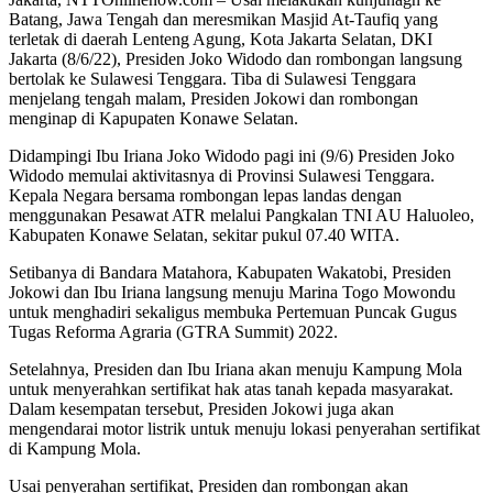
Batang, Jawa Tengah dan meresmikan Masjid At-Taufiq yang
terletak di daerah Lenteng Agung, Kota Jakarta Selatan, DKI
Jakarta (8/6/22), Presiden Joko Widodo dan rombongan langsung
bertolak ke Sulawesi Tenggara. Tiba di Sulawesi Tenggara
menjelang tengah malam, Presiden Jokowi dan rombongan
menginap di Kapupaten Konawe Selatan.
Didampingi Ibu Iriana Joko Widodo pagi ini (9/6) Presiden Joko
Widodo memulai aktivitasnya di Provinsi Sulawesi Tenggara.
Kepala Negara bersama rombongan lepas landas dengan
menggunakan Pesawat ATR melalui Pangkalan TNI AU Haluoleo,
Kabupaten Konawe Selatan, sekitar pukul 07.40 WITA.
Setibanya di Bandara Matahora, Kabupaten Wakatobi, Presiden
Jokowi dan Ibu Iriana langsung menuju Marina Togo Mowondu
untuk menghadiri sekaligus membuka Pertemuan Puncak Gugus
Tugas Reforma Agraria (GTRA Summit) 2022.
Setelahnya, Presiden dan Ibu Iriana akan menuju Kampung Mola
untuk menyerahkan sertifikat hak atas tanah kepada masyarakat.
Dalam kesempatan tersebut, Presiden Jokowi juga akan
mengendarai motor listrik untuk menuju lokasi penyerahan sertifikat
di Kampung Mola.
Usai penyerahan sertifikat, Presiden dan rombongan akan