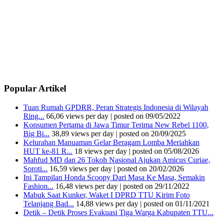
Popular Artikel
Tuan Rumah GPDRR, Peran Strategis Indonesia di Wilayah
Ring...
66,06 views per day
|
posted on 09/05/2022
Konsumen Pertama di Jawa Timur Terima New Rebel 1100,
Big Bi...
38,89 views per day
|
posted on 20/09/2025
Kelurahan Manuaman Gelar Beragam Lomba Meriahkan
HUT ke-81 R...
18 views per day
|
posted on 05/08/2026
Mahfud MD dan 26 Tokoh Nasional Ajukan Amicus Curiae,
Soroti...
16,59 views per day
|
posted on 20/02/2026
Ini Tampilan Honda Scoopy Dari Masa Ke Masa, Semakin
Fashion...
16,48 views per day
|
posted on 29/11/2022
Mabuk Saat Kunker, Waket I DPRD TTU Kirim Foto
Telanjang Bad...
14,88 views per day
|
posted on 01/11/2021
Detik – Detik Proses Evakuasi Tiga Warga Kabupaten TTU...