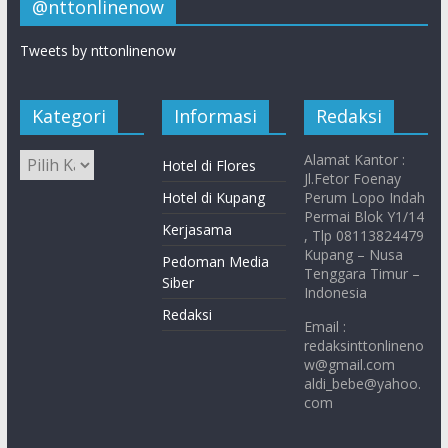
@nttonlinenow
Tweets by nttonlinenow
Kategori
Informasi
Redaksi
Alamat Kantor :
Hotel di Flores
Jl.Fetor Foenay
Hotel di Kupang
Perum Lopo Indah
Permai Blok Y1/14
Kerjasama
, Tlp 08113824479
Kupang – Nusa
Pedoman Media
Tenggara Timur –
Siber
Indonesia
Redaksi
Email :
redaksinttonlineno
w@gmail.com
aldi_bebe@yahoo.
com