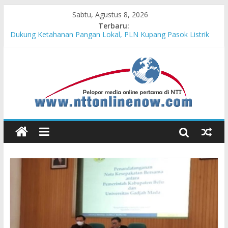
Sabtu, Agustus 8, 2026
Terbaru:
Dukung Ketahanan Pangan Lokal, PLN Kupang Pasok Listrik
Industri Penyimpanan Ayam Beku, Jelang Peringatan HUT RI
ke-81
Komisaris Independen Pertamina Patra Niaga Terpikat Produk
UMKM Mitra Binaan dengan Sentuhan Kemanusiaan dan
Keberlanjutan
Honda DBL 2026 East Java – North Resmi Bergulir, MPM
Honda Jatim Hadirkan Kompetisi dan Aktivitas Seru untuk
Generasi Muda
Teras Bank Indonesia Hadir di Belu, Bupati Willy : Terima Kasih
BI Atas Kepeduliannya Tingkatkan Budaya Literasi
Astra Honda Siap Lanjutkan Performa Positif di ARRC
Mandalika 2026