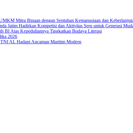
uk UMKM Mitra Binaan dengan Sentuhan Kemanusiaan dan Keberlanjut
a Jatim Hadirkan Kompetisi dan Aktivitas Seru untuk Generasi Mud
sih BI Atas Kepeduliannya Tingkatkan Budaya Literasi
lika 2026
 TNI AL Hadapi Ancaman Maritim Modern