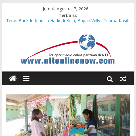
Jumat, Agustus 7, 2026
Terbaru:
Teras Bank Indonesia Hadir di Belu, Bupati Willy : Terima Kasih
BI Atas Kepeduliannya Tingkatkan Budaya Literasi
Astra Honda Siap Lanjutkan Performa Positif di ARRC
Mandalika 2026
Pengadaan Kapal PPA Perkuat Kemampuan Pertahanan Udara
TNI AL Hadapi Ancaman Maritim Modern
Cahaya Kemerdekaan di Nonotbatan: Listrik Masuk Desa, PLN
Edukasi Keselamatan
Honda AT Family Day Semarakkan 11 Kota di Jawa Timur