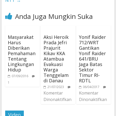
NTT
→
Anda Juga Mungkin Suka
Masyarakat
Aksi Heroik
Yonif Raider
Harus
Prada Jefri
712/WRT
Diberikan
Prajurit
Gantikan
Pemahaman
Kikav KKA
Yonif Raider
Tentang
Atambua
641/BRU
Lingkungan
Evakuasi
Jaga Batas
Hidup
Warga
Sektor
Tenggelam
Timur RI-
07/09/2016
di Danau
RDTL
1
21/07/2023
06/04/2017
Komentar
Komentar
Dinonaktifkan
Dinonaktifkan
Video