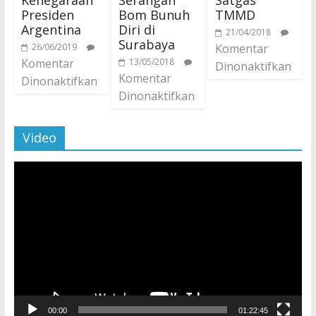
Kenegaraan
Serangan
Satgas
Presiden
Bom Bunuh
TMMD
Argentina
Diri di
21/04/2018
Surabaya
26/06/2019
Komentar
Komentar
13/05/2018
Dinonaktifkan
Komentar
Dinonaktifkan
Dinonaktifkan
Video
Pemutar
Video
00:00
01:22:45