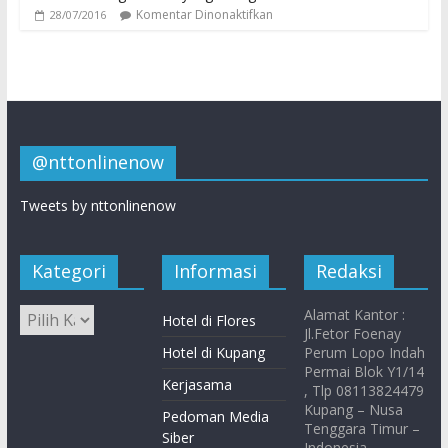
Komentar Dinonaktifkan
28/07/2016
@nttonlinenow
Tweets by nttonlinenow
Kategori
Informasi
Redaksi
Alamat Kantor :
Hotel di Flores
Jl.Fetor Foenay
Hotel di Kupang
Perum Lopo Indah
Permai Blok Y1/14
Kerjasama
, Tlp 08113824479
Kupang – Nusa
Pedoman Media
Tenggara Timur –
Siber
Indonesia