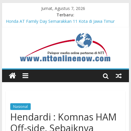
Jumat, Agustus 7, 2026
Terbaru:
Cahaya Kemerdekaan di Nonotbatan: Listrik Masuk Desa, PLN
Edukasi Keselamatan
Honda AT Family Day Semarakkan 11 Kota di Jawa Timur
Teras Bank Indonesia Hadir di Belu, Bupati Willy : Terima Kasih
BI Atas Kepeduliannya Tingkatkan Budaya Literasi
Astra Honda Siap Lanjutkan Performa Positif di ARRC
Mandalika 2026
Pengadaan Kapal PPA Perkuat Kemampuan Pertahanan Udara
TNI AL Hadapi Ancaman Maritim Modern
Nasional
Hendardi : Komnas HAM
Off-side, Sebaiknya