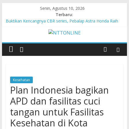
Senin, Agustus 10, 2026
Terbaru:
Buktikan Kencangnya CBR series, Pebalap Astra Honda Raih
Kemenangan di Mandalika
Dari Pemula hingga Juara Nasional, Daya Fawziya Buktikan
Pentingnya Edukasi Safety Riding
HUT ke-81 RI Akan Dimeriahkan dengan 133 Tim Karnaval
Kebangsaan dan 198 Tim Gerak Jalan
Memeriahkan HUT ke-81 RI, Warga Desa Ta’aba-Malaka
Bangun Gapura Unik
MPM Honda Jatim Kembali Berikan Beasiswa bagi Anak Asuh
Berprestasi di Malang
Kesehatan
Plan Indonesia bagikan
APD dan fasilitas cuci
tangan untuk Fasilitas
Kesehatan di Kota