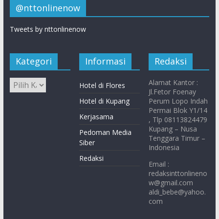
@nttonlinenow
Tweets by nttonlinenow
Kategori
Informasi
Redaksi
Alamat Kantor :
Hotel di Flores
Jl.Fetor Foenay
Hotel di Kupang
Perum Lopo Indah
Permai Blok Y1/14
Kerjasama
, Tlp 08113824479
Kupang – Nusa
Pedoman Media
Tenggara Timur –
Siber
Indonesia
Redaksi
Email :
redaksinttonlineno
w@gmail.com
aldi_bebe@yahoo.
com