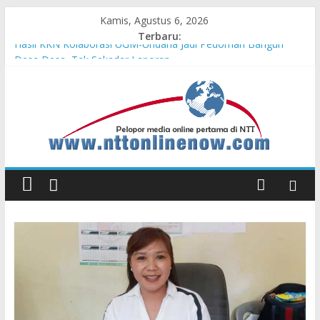
Kamis, Agustus 6, 2026
Terbaru:
Hasil KKN Kolaborasi UGM-Undana Jadi Pedoman Bangun
Desa Desa, Tak Sekadar Laporan
Kelurahan Manuaman Gelar Beragam Lomba Meriahkan HUT
ke-81 RI
Pengadaan Kapal PPA Perkuat Kemampuan Pertahanan Udara
TNI AL Hadapi Ancaman Maritim Modern
Cahaya Kemerdekaan di Nonotbatan: Listrik Masuk Desa, PLN
Edukasi Keselamatan
Honda AT Family Day Semarakkan 11 Kota di Jawa Timur