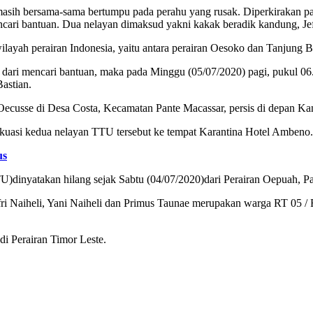
t masih bersama-sama bertumpu pada perahu yang rusak. Diperkirakan pa
ari bantuan. Dua nelayan dimaksud yakni kakak beradik kandung, Jefr
layah perairan Indonesia, yaitu antara perairan Oesoko dan Tanjung 
ari mencari bantuan, maka pada Minggu (05/07/2020) pagi, pukul 06.
astian.
an Oecusse di Desa Costa, Kecamatan Pante Macassar, persis di depan K
uasi kedua nelayan TTU tersebut ke tempat Karantina Hotel Ambeno.
us
)dinyatakan hilang sejak Sabtu (04/07/2020)dari Perairan Oepuah, Pa
fri Naiheli, Yani Naiheli dan Primus Taunae merupakan warga RT 05
i Perairan Timor Leste.