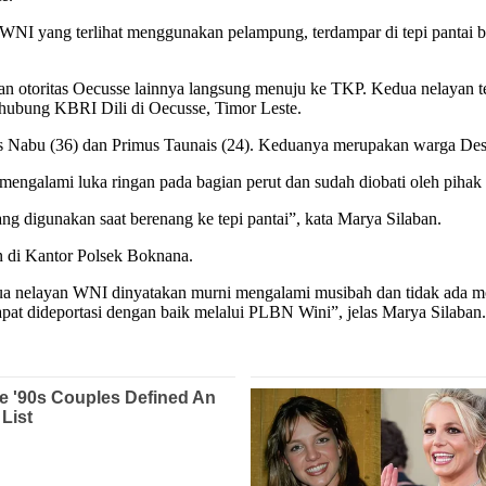
WNI yang terlihat menggunakan pelampung, terdampar di tepi pantai b
n otoritas Oecusse lainnya langsung menuju ke TKP. Kedua nelayan 
ghubung KBRI Dili di Oecusse, Timor Leste.
es Nabu (36) dan Primus Taunais (24). Keduanya merupakan warga D
 mengalami luka ringan pada bagian perut dan sudah diobati oleh pih
g digunakan saat berenang ke tepi pantai”, kata Marya Silaban.
 di Kantor Polsek Boknana.
dua nelayan WNI dinyatakan murni mengalami musibah dan tidak ada moti
at dideportasi dengan baik melalui PLBN Wini”, jelas Marya Silaban.