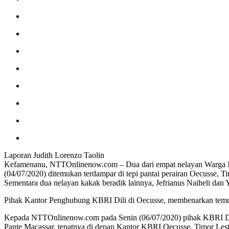
Laporan Judith Lorenzo Taolin
Kefamenanu, NTTOnlinenow.com – Dua dari empat nelayan Warga Neg
(04/07/2020) ditemukan terdampar di tepi pantai perairan Oecusse, Ti
Sementara dua nelayan kakak beradik lainnya, Jefrianus Naiheli dan 
Pihak Kantor Penghubung KBRI Dili di Oecusse, membenarkan temua
Kepada NTTOnlinenow.com pada Senin (06/07/2020) pihak KBRI Dili 
Pante Macassar, tepatnya di depan Kantor KBRI Oecusse, Timor Lest