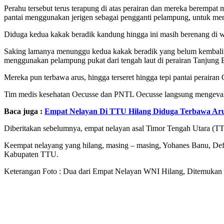
Perahu tersebut terus terapung di atas perairan dan mereka berempa
pantai menggunakan jerigen sebagai pengganti pelampung, untuk menc
Diduga kedua kakak beradik kandung hingga ini masih berenang di wi
Saking lamanya menunggu kedua kakak beradik yang belum kembali d
menggunakan pelampung pukat dari tengah laut di perairan Tanjung B
Mereka pun terbawa arus, hingga terseret hingga tepi pantai perair
Tim medis kesehatan Oecusse dan PNTL Oecusse langsung mengevak
Baca juga :
Empat Nelayan Di TTU Hilang Diduga Terbawa Ar
Diberitakan sebelumnya, empat nelayan asal Timor Tengah Utara (TTU
Keempat nelayang yang hilang, masing – masing, Yohanes Banu, De
Kabupaten TTU.
Keterangan Foto : Dua dari Empat Nelayan WNI Hilang, Ditemukan d