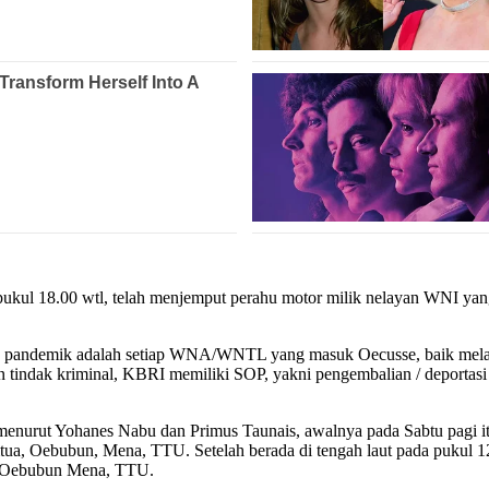
pukul 18.00 wtl, telah menjemput perahu motor milik nelayan WNI yan
 pandemik adalah setiap WNA/WNTL yang masuk Oecusse, baik melalui ja
n tindak kriminal, KBRI memiliki SOP, yakni pengembalian / deportasi la
menurut Yohanes Nabu dan Primus Taunais, awalnya pada Sabtu pagi 
ua, Oebubun, Mena, TTU. Setelah berada di tengah laut pada pukul 1
a, Oebubun Mena, TTU.