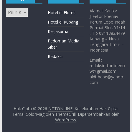
Alamat Kantor :
Hotel di Flores
Jl.Fetor Foenay
Hotel di Kupang
Perum Lopo Indah
Permai Blok Y1/14
Kerjasama
, Tlp 08113824479
Kupang – Nusa
Pedoman Media
Tenggara Timur –
Siber
Indonesia
Redaksi
Email :
redaksinttonlineno
w@gmail.com
aldi_bebe@yahoo.
com
Hak Cipta © 2026
NTTONLINE
. Keseluruhan Hak Cipta.
Tema: ColorMag oleh
ThemeGrill
. Dipersembahkan oleh
WordPress
.