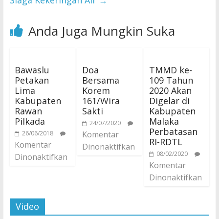
Siaga Kekeringan Air
→
Anda Juga Mungkin Suka
Bawaslu
Doa
TMMD ke-
Petakan
Bersama
109 Tahun
Lima
Korem
2020 Akan
Kabupaten
161/Wira
Digelar di
Rawan
Sakti
Kabupaten
Pilkada
Malaka
24/07/2020
Perbatasan
26/06/2018
Komentar
RI-RDTL
Komentar
Dinonaktifkan
08/02/2020
Dinonaktifkan
Komentar
Dinonaktifkan
Video