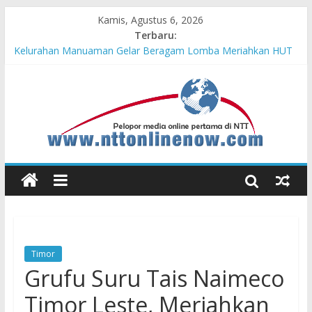
Kamis, Agustus 6, 2026
Terbaru:
Hasil KKN Kolaborasi UGM-Undana Jadi Pedoman Bangun
Desa Desa, Tak Sekadar Laporan
Kelurahan Manuaman Gelar Beragam Lomba Meriahkan HUT
ke-81 RI
Pengadaan Kapal PPA Perkuat Kemampuan Pertahanan Udara
TNI AL Hadapi Ancaman Maritim Modern
Cahaya Kemerdekaan di Nonotbatan: Listrik Masuk Desa, PLN
Edukasi Keselamatan
Honda AT Family Day Semarakkan 11 Kota di Jawa Timur
Timor
Grufu Suru Tais Naimeco
Timor Leste, Meriahkan