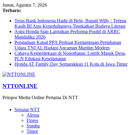
Jumat, Agustus 7, 2026
Terbaru:
Teras Bank Indonesia Hadir di Belu, Bupati Willy : Terima
Kasih BI Atas Kepeduliannya Tingkatkan Budaya Literasi
Astra Honda Siap Lanjutkan Performa Positif di ARRC
Mandalika 2026
Pengadaan Kapal PPA Perkuat Kemampuan Pertahanan
Udara TNI AL Hadapi Ancaman Maritim Modern
Cahaya Kemerdekaan di Nonotbatan: Listrik Masuk Desa,
PLN Edukasi Keselamatan
Honda AT Family Day Semarakkan 11 Kota di Jawa Timur
NTTONLINE
Pelopor Media Online Pertama Di NTT
Seputar NTT
Alrosa
Flores
Sumba
Timor