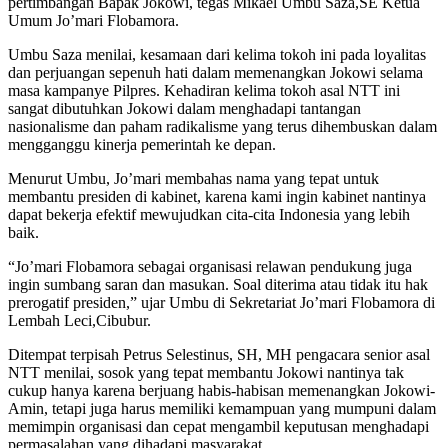
pertimbangan Bapak Jokowi, tegas Mikael Umbu Saza,SE Ketua
Umum Jo’mari Flobamora.
Umbu Saza menilai, kesamaan dari kelima tokoh ini pada loyalitas
dan perjuangan sepenuh hati dalam memenangkan Jokowi selama
masa kampanye Pilpres. Kehadiran kelima tokoh asal NTT ini
sangat dibutuhkan Jokowi dalam menghadapi tantangan
nasionalisme dan paham radikalisme yang terus dihembuskan dalam
mengganggu kinerja pemerintah ke depan.
Menurut Umbu, Jo’mari membahas nama yang tepat untuk
membantu presiden di kabinet, karena kami ingin kabinet nantinya
dapat bekerja efektif mewujudkan cita-cita Indonesia yang lebih
baik.
“Jo’mari Flobamora sebagai organisasi relawan pendukung juga
ingin sumbang saran dan masukan. Soal diterima atau tidak itu hak
prerogatif presiden,” ujar Umbu di Sekretariat Jo’mari Flobamora di
Lembah Leci,Cibubur.
Ditempat terpisah Petrus Selestinus, SH, MH pengacara senior asal
NTT menilai, sosok yang tepat membantu Jokowi nantinya tak
cukup hanya karena berjuang habis-habisan memenangkan Jokowi-
Amin, tetapi juga harus memiliki kemampuan yang mumpuni dalam
memimpin organisasi dan cepat mengambil keputusan menghadapi
permasalahan yang dihadapi masyarakat.