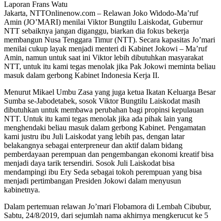
Laporan Frans Watu
Jakarta, NTTOnlinenow.com – Relawan Joko Widodo-Ma’ruf
Amin (JO’MARI) menilai Viktor Bungtilu Laiskodat, Gubernur
NTT sebaiknya jangan diganggu, biarkan dia fokus bekerja
membangun Nusa Tenggara Timur (NTT). Secara kapasitas Jo’mari
menilai cukup layak menjadi menteri di Kabinet Jokowi – Ma’ruf
Amin, namun untuk saat ini Viktor lebih dibutuhkan masyarakat
NTT, untuk itu kami tegas menolak jika Pak Jokowi meminta beliau
masuk dalam gerbong Kabinet Indonesia Kerja II.
Menurut Mikael Umbu Zasa yang juga ketua Ikatan Keluarga Besar
Sumba se-Jabodetabek, sosok Viktor Bungtilu Laiskodat masih
dibutuhkan untuk membawa perubahan bagi propinsi kepulauan
NTT. Untuk itu kami tegas menolak jika ada pihak lain yang
menghendaki beliau masuk dalam gerbong Kabinet. Pengamatan
kami justru ibu Juli Laiskodat yang lebih pas, dengan latar
belakangnya sebagai enterpreneur dan aktif dalam bidang
pemberdayaan perempuan dan pengembangan ekonomi kreatif bisa
menjadi daya tarik tersendiri. Sosok Juli Laiskodat bisa
mendampingi ibu Ery Seda sebagai tokoh perempuan yang bisa
menjadi pertimbangan Presiden Jokowi dalam menyusun
kabinetnya.
Dalam pertemuan relawan Jo’mari Flobamora di Lembah Cibubur,
Sabtu, 24/8/2019, dari sejumlah nama akhirnya mengkerucut ke 5