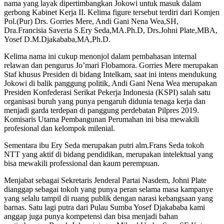
nama yang layak dipertimbangkan Jokowi untuk masuk dalam
gerbong Kabinet Kerja II. Kelima figure tersebut terdiri dari Komjen
Pol.(Pur) Drs. Gorries Mere, Andi Gani Nena Wea,SH,
Dra.Francisia Saveria S.Ery Seda,MA.Ph.D, Drs.Johni Plate,MBA,
Yosef D.M.Djakababa,MA,Ph.D.
Kelima nama ini cukup menonjol dalam pembahasan internal
relawan dan pengurus Jo’mari Flobamora. Gorries Mere merupakan
Staf khusus Presiden di bidang Intelkam, saat ini intens mendukung
Jokowi di balik panggung politik, Andi Gani Nena Wea merupakan
Presiden Konfederasi Serikat Pekerja Indonesia (KSPI) salah satu
organisasi buruh yang punya pengaruh didunia tenaga kerja dan
menjadi garda terdepan di panggung perdebatan Pilpres 2019.
Komisaris Utama Pembangunan Perumahan ini bisa mewakili
profesional dan kelompok milenial.
Sementara ibu Ery Seda merupakan putri alm.Frans Seda tokoh
NTT yang aktif di bidang pendidikan, merupakan intelektual yang
bisa mewakili professional dan kaum perempuan.
Menjabat sebagai Sekretaris Jenderal Partai Nasdem, Johni Plate
dianggap sebagai tokoh yang punya peran selama masa kampanye
yang selalu tampil di ruang publik dengan narasi kebangsaan yang
barnas. Satu lagi putra dari Pulau Sumba Yosef Djakababa kami
anggap juga punya kompetensi dan bisa menjadi bahan