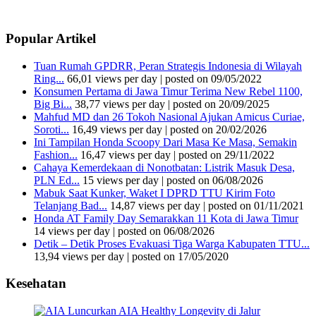
Popular Artikel
Tuan Rumah GPDRR, Peran Strategis Indonesia di Wilayah
Ring...
66,01 views per day
|
posted on 09/05/2022
Konsumen Pertama di Jawa Timur Terima New Rebel 1100,
Big Bi...
38,77 views per day
|
posted on 20/09/2025
Mahfud MD dan 26 Tokoh Nasional Ajukan Amicus Curiae,
Soroti...
16,49 views per day
|
posted on 20/02/2026
Ini Tampilan Honda Scoopy Dari Masa Ke Masa, Semakin
Fashion...
16,47 views per day
|
posted on 29/11/2022
Cahaya Kemerdekaan di Nonotbatan: Listrik Masuk Desa,
PLN Ed...
15 views per day
|
posted on 06/08/2026
Mabuk Saat Kunker, Waket I DPRD TTU Kirim Foto
Telanjang Bad...
14,87 views per day
|
posted on 01/11/2021
Honda AT Family Day Semarakkan 11 Kota di Jawa Timur
14 views per day
|
posted on 06/08/2026
Detik – Detik Proses Evakuasi Tiga Warga Kabupaten TTU...
13,94 views per day
|
posted on 17/05/2020
Kesehatan