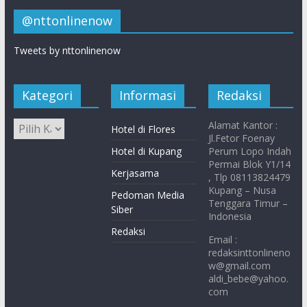
@nttonlinenow
Tweets by nttonlinenow
Kategori
Informasi
Redaksi
Alamat Kantor :
Hotel di Flores
Jl.Fetor Foenay
Hotel di Kupang
Perum Lopo Indah
Permai Blok Y1/14
Kerjasama
, Tlp 08113824479
Kupang – Nusa
Pedoman Media
Tenggara Timur –
Siber
Indonesia
Redaksi
Email :
redaksinttonlineno
w@gmail.com
aldi_bebe@yahoo.
com