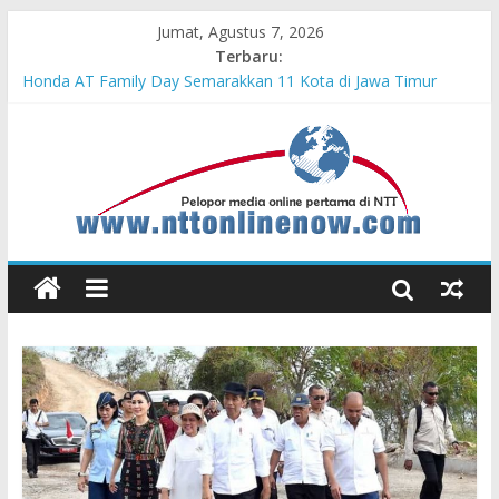
Jumat, Agustus 7, 2026
Terbaru:
Honda AT Family Day Semarakkan 11 Kota di Jawa Timur
Teras Bank Indonesia Hadir di Belu, Bupati Willy : Terima Kasih
BI Atas Kepeduliannya Tingkatkan Budaya Literasi
Astra Honda Siap Lanjutkan Performa Positif di ARRC
Mandalika 2026
Pengadaan Kapal PPA Perkuat Kemampuan Pertahanan Udara
TNI AL Hadapi Ancaman Maritim Modern
Cahaya Kemerdekaan di Nonotbatan: Listrik Masuk Desa, PLN
Edukasi Keselamatan