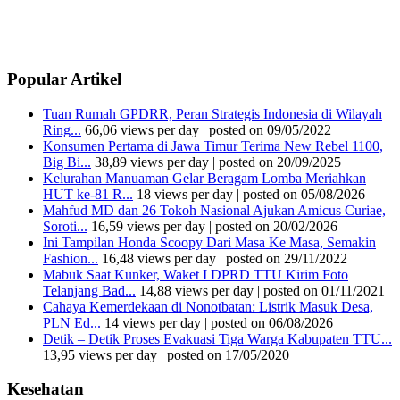
Popular Artikel
Tuan Rumah GPDRR, Peran Strategis Indonesia di Wilayah
Ring...
66,06 views per day
|
posted on 09/05/2022
Konsumen Pertama di Jawa Timur Terima New Rebel 1100,
Big Bi...
38,89 views per day
|
posted on 20/09/2025
Kelurahan Manuaman Gelar Beragam Lomba Meriahkan
HUT ke-81 R...
18 views per day
|
posted on 05/08/2026
Mahfud MD dan 26 Tokoh Nasional Ajukan Amicus Curiae,
Soroti...
16,59 views per day
|
posted on 20/02/2026
Ini Tampilan Honda Scoopy Dari Masa Ke Masa, Semakin
Fashion...
16,48 views per day
|
posted on 29/11/2022
Mabuk Saat Kunker, Waket I DPRD TTU Kirim Foto
Telanjang Bad...
14,88 views per day
|
posted on 01/11/2021
Cahaya Kemerdekaan di Nonotbatan: Listrik Masuk Desa,
PLN Ed...
14 views per day
|
posted on 06/08/2026
Detik – Detik Proses Evakuasi Tiga Warga Kabupaten TTU...
13,95 views per day
|
posted on 17/05/2020
Kesehatan