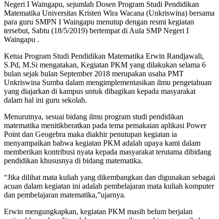
Negeri I Waingapu, sejumlah Dosen Program Studi Pendidikan
Matematika Universitas Kristen Wira Wacana (Unkriswina) bersama
para guru SMPN I Waingapu menutup dengan resmi kegiatan
tersebut, Sabtu (18/5/2019) bertempat di Aula SMP Negeri I
Waingapu .
Ketua Program Studi Pendidikan Matematika Erwin Randjawali,
S.Pd, M.Si mengatakan, Kegiatan PKM yang dilakukan selama 6
bulan sejak bulan September 2018 merupakan usaha PMT
Unkriswina Sumba dalam mengimplementasikan ilmu pengetahuan
yang diajarkan di kampus untuk dibagikan kepada masyarakat
dalam hal ini guru sekolah.
Menurutnya, sesuai bidang ilmu program studi pendidikan
matematika menitikberatkan pada tema pemakaian aplikasi Power
Point dan Geogebra maka diakhir penutupan kegiatan ia
menyampaikan bahwa kegiatan PKM adalah upaya kami dalam
memberikan kontribusi nyata kepada masyarakat terutama dibidang
pendidikan khususnya di bidang matematika.
“Jika dilihat mata kuliah yang dikembangkan dan digunakan sebagai
acuan dalam kegiatan ini adalah pembelajaran mata kuliah komputer
dan pembelajaran matematika,”ujarnya.
Erwin mengungkapkan, kegiatan PKM masih belum berjalan