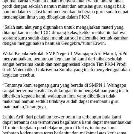
optimal karna kesulitan dalam menyesuaikan waktu antara pihak
prodi dengan sekolah namun minat dan antusias guru sangat baik
namun dalam visitasi kami menemukan beberapa guru sudah dapat
menerapkan ilmu yang dibagikan dalam PKM.
“Salah satu alat yang digunakan untuk mengajarkan materi yang
ditampilkan melalui LCD diruang kelas, ketika melihat itu bahwa
seorang guru sudah dapat membuat soal matemtika bentuk gambar
dengan menggunakan bantuan Geogebra,”tutur Erwin.
Wakil Kepala Sekolah SMP Negeri 1 Waingapu Arif Ma’ruf, S.Pd
menyampaikan, penutupan kegiatan ini kami dari pihak sekolah
sangat berterima kasih dan mengapresiasi kepada Tim PKM Prodi
studi Matematika Unkriswina Sumba yang telah menyelenggarakan
kegiatan tersebut.
“Tentunya kami segenap guru yang berada di SMPN 1 Waingapu
sangat berterima kasih atas dukungan ilmu pengetahuan yang telah
diberikan kepada kami, walaupun ilmu yang diberikan tidak
maksimal namun sedikit tidaknya sudah dapat membantu guru
matematika,”terangnya.
Lanjut Arif, dari pelatihan power point itu terbangun pula kami
dapat terbantu dan termotivasi bagaImana kami dapat memanfaatkan
IT untuk kegiatan pembelajaran guru di kelas, tentunya kami
berharap kedepannya terus berlanjut dan maksimal atas kerjasama