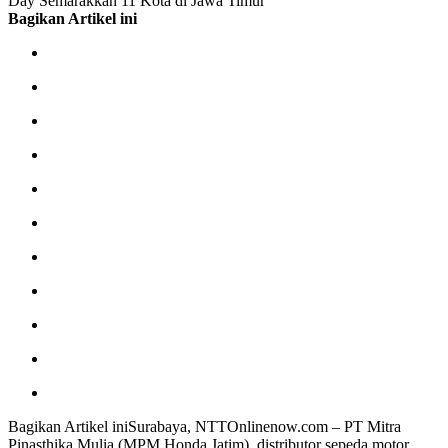
Day Semarakkan 11 Kota di Jawa Timur
Bagikan Artikel ini
Bagikan Artikel iniSurabaya, NTTOnlinenow.com – PT Mitra
Pinasthika Mulia (MPM Honda Jatim), distributor sepeda motor