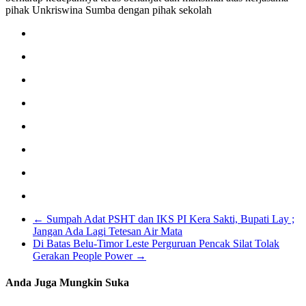
pihak Unkriswina Sumba dengan pihak sekolah
←
Sumpah Adat PSHT dan IKS PI Kera Sakti, Bupati Lay ;
Jangan Ada Lagi Tetesan Air Mata
Di Batas Belu-Timor Leste Perguruan Pencak Silat Tolak
Gerakan People Power
→
Anda Juga Mungkin Suka