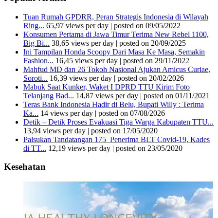
Tuan Rumah GPDRR, Peran Strategis Indonesia di Wilayah
Ring...
65,97 views per day
|
posted on 09/05/2022
Konsumen Pertama di Jawa Timur Terima New Rebel 1100,
Big Bi...
38,65 views per day
|
posted on 20/09/2025
Ini Tampilan Honda Scoopy Dari Masa Ke Masa, Semakin
Fashion...
16,45 views per day
|
posted on 29/11/2022
Mahfud MD dan 26 Tokoh Nasional Ajukan Amicus Curiae,
Soroti...
16,39 views per day
|
posted on 20/02/2026
Mabuk Saat Kunker, Waket I DPRD TTU Kirim Foto
Telanjang Bad...
14,87 views per day
|
posted on 01/11/2021
Teras Bank Indonesia Hadir di Belu, Bupati Willy : Terima
Ka...
14 views per day
|
posted on 07/08/2026
Detik – Detik Proses Evakuasi Tiga Warga Kabupaten TTU...
13,94 views per day
|
posted on 17/05/2020
Palsukan Tandatangan 175 Penerima BLT Covid-19, Kades
di TT...
12,19 views per day
|
posted on 23/05/2020
Kesehatan