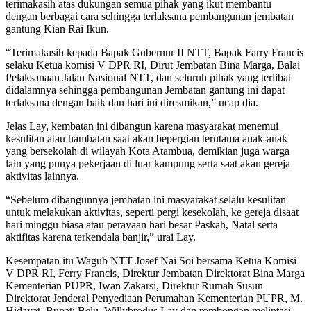
terimakasih atas dukungan semua pihak yang ikut membantu
dengan berbagai cara sehingga terlaksana pembangunan jembatan
gantung Kian Rai Ikun.
“Terimakasih kepada Bapak Gubernur II NTT, Bapak Farry Francis
selaku Ketua komisi V DPR RI, Dirut Jembatan Bina Marga, Balai
Pelaksanaan Jalan Nasional NTT, dan seluruh pihak yang terlibat
didalamnya sehingga pembangunan Jembatan gantung ini dapat
terlaksana dengan baik dan hari ini diresmikan,” ucap dia.
Jelas Lay, kembatan ini dibangun karena masyarakat menemui
kesulitan atau hambatan saat akan bepergian terutama anak-anak
yang bersekolah di wilayah Kota Atambua, demikian juga warga
lain yang punya pekerjaan di luar kampung serta saat akan gereja
aktivitas lainnya.
“Sebelum dibangunnya jembatan ini masyarakat selalu kesulitan
untuk melakukan aktivitas, seperti pergi kesekolah, ke gereja disaat
hari minggu biasa atau perayaan hari besar Paskah, Natal serta
aktifitas karena terkendala banjir,” urai Lay.
Kesempatan itu Wagub NTT Josef Nai Soi bersama Ketua Komisi
V DPR RI, Ferry Francis, Direktur Jembatan Direktorat Bina Marga
Kementerian PUPR, Iwan Zakarsi, Direktur Rumah Susun
Direktorat Jenderal Penyediaan Perumahan Kementerian PUPR, M.
Hidayat, Bupati Belu, Willybrodus Lay dan rombongan melintasi