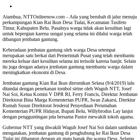
Atambua, NTTOnlinenow.com – Ada yang berubah di jalur menuju
perkampungan Kian Rai Ikun Desa Tialai, Kecamatan Tasifeto
Timur, Kabupaten Belu. Pasalnya warga tidak akan kesulitan lagi
untuk bepergian karena sungai yang selama ini dilalui warga telah
dibangun jembatan gantung.
Keberadaan jembatan gantung oleh warga Desa setempat
merupakan satu berkat dari Pemerintah Pusat yang telah membantu
mereka keluar dari kesulitan selama ini terisolir karena banjir. Selain
itu juga dengan adanya jembatan gantung membantu warga dalam
meningkatkan ekonomi di Desa.
Jembatan gantung Kian Rai Ikun diresmikan Selasa (9/4/2019) lalu
ditandai dengan penekanan tombol sirine oleh Wagub NTT, Josef
Nai Soi, Ketua Komisi V DPR RI, Ferry Francis, Direktur Jembatan
Direktorat Bina Marga Kementerian PUPR, Iwan Zakarsi, Direktur
Rumah Susun Direktorat Jenderal Penyediaan Perumahan
Kementerian PUPR Hidayat, Bupati Belu, Willybrodus Lay lanjut
dengan pengguntingan pita bersama Pastor mewakili tokoh agama.
Gubernur NTT yang diwakili Wagub Josef Nai Soi dalam sambutan
mengatakan, jembatan gantung di penghubung ke Rai Ikun Desa
Tialai ini dibangun dengan air mata bapak ibu warga Desa. Selama