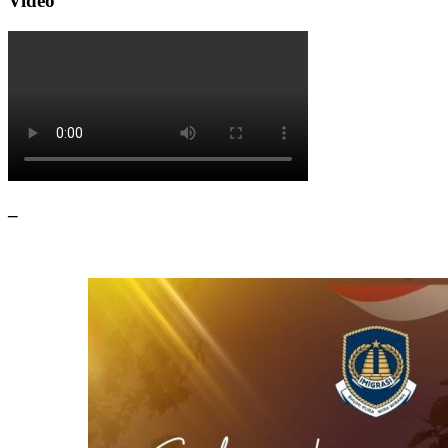
Video
–