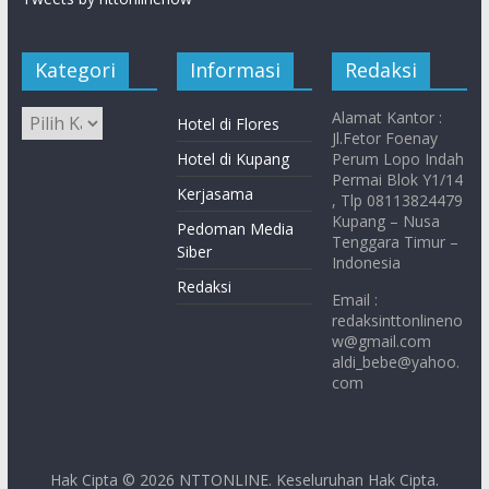
Kategori
Informasi
Redaksi
Alamat Kantor :
Hotel di Flores
Jl.Fetor Foenay
Hotel di Kupang
Perum Lopo Indah
Permai Blok Y1/14
Kerjasama
, Tlp 08113824479
Kupang – Nusa
Pedoman Media
Tenggara Timur –
Siber
Indonesia
Redaksi
Email :
redaksinttonlineno
w@gmail.com
aldi_bebe@yahoo.
com
Hak Cipta © 2026
NTTONLINE
. Keseluruhan Hak Cipta.