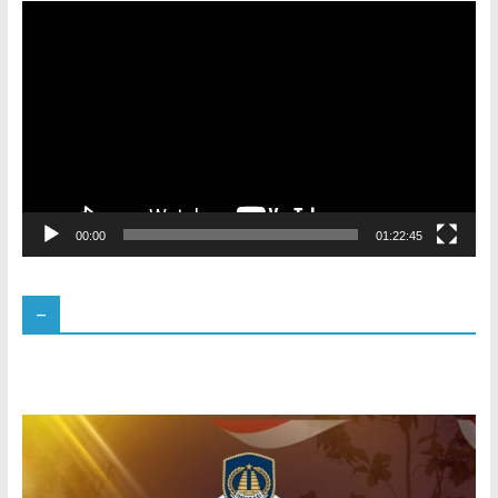
Pemutar
Video
00:00
01:22:45
–