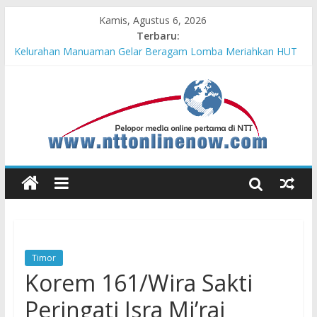
Kamis, Agustus 6, 2026
Terbaru:
Hasil KKN Kolaborasi UGM-Undana Jadi Pedoman Bangun
Desa Desa, Tak Sekadar Laporan
Kelurahan Manuaman Gelar Beragam Lomba Meriahkan HUT
ke-81 RI
Pengadaan Kapal PPA Perkuat Kemampuan Pertahanan Udara
TNI AL Hadapi Ancaman Maritim Modern
Cahaya Kemerdekaan di Nonotbatan: Listrik Masuk Desa, PLN
Edukasi Keselamatan
Honda AT Family Day Semarakkan 11 Kota di Jawa Timur
Timor
Korem 161/Wira Sakti
Peringati Isra Mi’raj