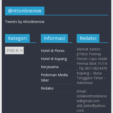
@nttonlinenow
Tweets by nttonlinenow
Kategori
Informasi
Redaksi
Alamat Kantor :
Hotel di Flores
Jl.Fetor Foenay
Hotel di Kupang
Perum Lopo Indah
Permai Blok Y1/14
Kerjasama
, Tlp 08113824479
Kupang – Nusa
Pedoman Media
Tenggara Timur –
Siber
Indonesia
Redaksi
Email :
redaksinttonlineno
w@gmail.com
aldi_bebe@yahoo.
com