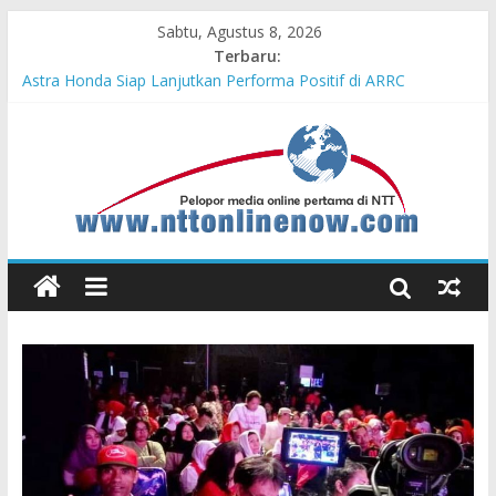
Sabtu, Agustus 8, 2026
Terbaru:
Teras Bank Indonesia Hadir di Belu, Bupati Willy : Terima Kasih
BI Atas Kepeduliannya Tingkatkan Budaya Literasi
Astra Honda Siap Lanjutkan Performa Positif di ARRC
Mandalika 2026
Dukung Ketahanan Pangan Lokal, PLN Kupang Pasok Listrik
Industri Penyimpanan Ayam Beku, Jelang Peringatan HUT RI
ke-81
Komisaris Independen Pertamina Patra Niaga Terpikat Produk
UMKM Mitra Binaan dengan Sentuhan Kemanusiaan dan
Keberlanjutan
Honda DBL 2026 East Java – North Resmi Bergulir, MPM
Honda Jatim Hadirkan Kompetisi dan Aktivitas Seru untuk
Generasi Muda