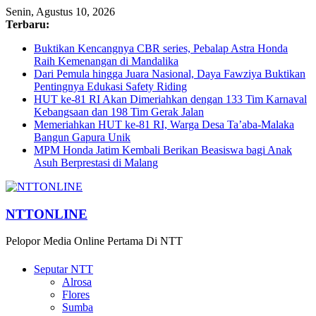
Senin, Agustus 10, 2026
Terbaru:
Buktikan Kencangnya CBR series, Pebalap Astra Honda
Raih Kemenangan di Mandalika
Dari Pemula hingga Juara Nasional, Daya Fawziya Buktikan
Pentingnya Edukasi Safety Riding
HUT ke-81 RI Akan Dimeriahkan dengan 133 Tim Karnaval
Kebangsaan dan 198 Tim Gerak Jalan
Memeriahkan HUT ke-81 RI, Warga Desa Ta’aba-Malaka
Bangun Gapura Unik
MPM Honda Jatim Kembali Berikan Beasiswa bagi Anak
Asuh Berprestasi di Malang
NTTONLINE
Pelopor Media Online Pertama Di NTT
Seputar NTT
Alrosa
Flores
Sumba