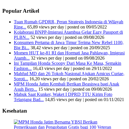
Popular Artikel
Tuan Rumah GPDRR, Peran Strategis Indonesia di Wilayah
Ring...
65,89 views per day
|
posted on 09/05/2022
Kolaborasi BNPP-Imigrasi Atambua Gelar Eazy Passport di
PLBN...
52 views per day
|
posted on 09/08/2026
Konsumen Pertama di Jawa Timur Terima New Rebel 1100,
Big Bi...
38,42 views per day
|
posted on 20/09/2025
Momen HUT ke-81 RI dan Hormati Jasa Pahlawan, Imigrasi
Atamb...
32 views per day
|
posted on 09/08/2026
Ini Tampilan Honda Scoopy Dari Masa Ke Masa, Semakin
Fashion...
16,43 views per day
|
posted on 29/11/2022
Mahfud MD dan 26 Tokoh Nasional Ajukan Amicus Curiae,
Soroti...
16,20 views per day
|
posted on 20/02/2026
MPM Honda Jatim Kembali Berikan Beasiswa bagi Anak
Asuh Berp...
15 views per day
|
posted on 09/08/2026
Mabuk Saat Kunker, Waket I DPRD TTU Kirim Foto
Telanjang Bad...
14,85 views per day
|
posted on 01/11/2021
Kesehatan