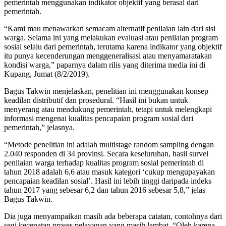
pemerintah menggunakan indikator objektif yang berasal dari
pemerintah.
“Kami mau menawarkan semacam alternatif penilaian lain dari sisi
warga. Selama ini yang melakukan evaluasi atau penilaian program
sosial selalu dari pemerintah, terutama karena indikator yang objektif
itu punya kecenderungan menggeneralisasi atau menyamaratakan
kondisi warga,” paparnya dalam rilis yang diterima media ini di
Kupang, Jumat (8/2/2019).
Bagus Takwin menjelaskan, penelitian ini menggunakan konsep
keadilan distributif dan prosedural. “Hasil ini bukan untuk
menyerang atau mendukung pemerintah, tetapi untuk melengkapi
informasi mengenai kualitas pencapaian program sosial dari
pemerintah,” jelasnya.
“Metode penelitian ini adalah multistage random sampling dengan
2.040 responden di 34 provinsi. Secara keseluruhan, hasil survei
penilaian warga terhadap kualitas program sosial pemerintah di
tahun 2018 adalah 6,6 atau masuk kategori ‘cukup mengupayakan
pencapaian keadilan sosial’. Hasil ini lebih tinggi daripada indeks
tahun 2017 yang sebesar 6,2 dan tahun 2016 sebesar 5,8,” jelas
Bagus Takwin.
Dia juga menyampaikan masih ada beberapa catatan, contohnya dari
segi kecepatan proses pelayanan yang masih lambat. “Oleh karena