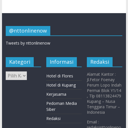
@nttonlinenow
Tweets by nttonlinenow
Kategori
Informasi
Redaksi
Alamat Kantor :
Hotel di Flores
Jl.Fetor Foenay
Hotel di Kupang
Perum Lopo Indah
Permai Blok Y1/14
Kerjasama
, Tlp 08113824479
Kupang – Nusa
Pedoman Media
Tenggara Timur –
Siber
Indonesia
Redaksi
Email :
redaksinttonlineno