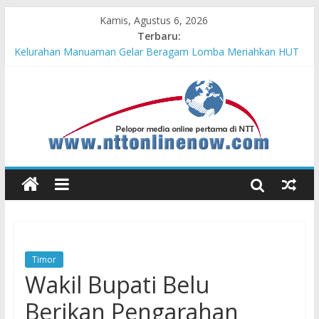
Kamis, Agustus 6, 2026
Terbaru:
Hasil KKN Kolaborasi UGM-Undana Jadi Pedoman Bangun
Desa Desa, Tak Sekadar Laporan
Kelurahan Manuaman Gelar Beragam Lomba Meriahkan HUT
ke-81 RI
Pengadaan Kapal PPA Perkuat Kemampuan Pertahanan Udara
TNI AL Hadapi Ancaman Maritim Modern
Cahaya Kemerdekaan di Nonotbatan: Listrik Masuk Desa, PLN
Edukasi Keselamatan
Honda AT Family Day Semarakkan 11 Kota di Jawa Timur
Timor
Wakil Bupati Belu
Berikan Pengarahan