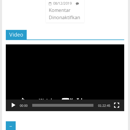
08/12/2019
Komentar
Dinonaktifkan
Video
Pemutar
Video
00:00
01:22:45
–