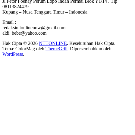
Jl.Fetor Foenay Perum Lopo Indah Permai Blok Y1/14 , Tlp
08113824479
Kupang – Nusa Tenggara Timur – Indonesia
Email :
redaksinttonlinenow@gmail.com
aldi_bebe@yahoo.com
Hak Cipta © 2026
NTTONLINE
. Keseluruhan Hak Cipta.
Tema: ColorMag oleh
ThemeGrill
. Dipersembahkan oleh
WordPress
.