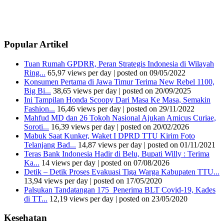
Popular Artikel
Tuan Rumah GPDRR, Peran Strategis Indonesia di Wilayah
Ring...
65,97 views per day
|
posted on 09/05/2022
Konsumen Pertama di Jawa Timur Terima New Rebel 1100,
Big Bi...
38,65 views per day
|
posted on 20/09/2025
Ini Tampilan Honda Scoopy Dari Masa Ke Masa, Semakin
Fashion...
16,46 views per day
|
posted on 29/11/2022
Mahfud MD dan 26 Tokoh Nasional Ajukan Amicus Curiae,
Soroti...
16,39 views per day
|
posted on 20/02/2026
Mabuk Saat Kunker, Waket I DPRD TTU Kirim Foto
Telanjang Bad...
14,87 views per day
|
posted on 01/11/2021
Teras Bank Indonesia Hadir di Belu, Bupati Willy : Terima
Ka...
14 views per day
|
posted on 07/08/2026
Detik – Detik Proses Evakuasi Tiga Warga Kabupaten TTU...
13,94 views per day
|
posted on 17/05/2020
Palsukan Tandatangan 175 Penerima BLT Covid-19, Kades
di TT...
12,19 views per day
|
posted on 23/05/2020
Kesehatan