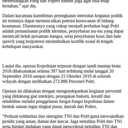
memenangkan Pileg dan Pilpres namun juga agar bisa tetap
bertahan,” ujar dia.
Dalam kacamata kamtibmas peningkatan intensitas kegiatan politik
ini tentunya dapat memunculkan potensi kerawanan di bidang
keamanan. Diantaranya yang cukup menjadi perhatian bagi Polri
adalah pemanfaatan politik identitas, penyebaran isu-isu yang dapat
memecah belah persatuan bangsa, serta penyebaran hoax dan hate
speech yang berpotensi menimbulkan konflik sosial di tengah
kehidupan masyarakat.
Lanjut dia, operasi Kepolisian terpusat dengan sandi mantap brata
2018 dilaksanakan selama 397 hari terhitung mulai tanggal 20
September 2018 sampai dengan 21 Oktober 2019 di seluruh
wilayah dengan melibatkan 272.886 Personel Polri.
Operasi ini dilakukan dengan mengendepankan kegiatan preventif
yang didukung giat intelejen, penegakan hukum, kreatif dan
rehabilitas melalui penggelaran fungsi-fungsi kepolisian dalam
bentuk satuan tugas tingkat pusat, daerah dan Polres.
“Perkuat solidaritas dan sinergitas TNI dan Polri guna mewujudkan
pemilu yang aman, damai dan lancar. Jaga netralitas Polri dan TNI
serta hindari tindakan yang dapat mencederai netralitas TNI dan