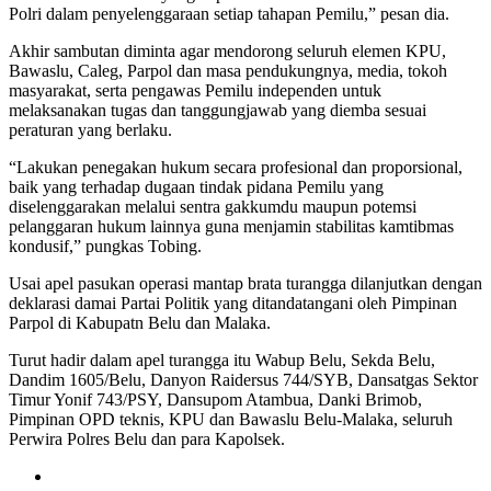
Polri dalam penyelenggaraan setiap tahapan Pemilu,” pesan dia.
Akhir sambutan diminta agar mendorong seluruh elemen KPU,
Bawaslu, Caleg, Parpol dan masa pendukungnya, media, tokoh
masyarakat, serta pengawas Pemilu independen untuk
melaksanakan tugas dan tanggungjawab yang diemba sesuai
peraturan yang berlaku.
“Lakukan penegakan hukum secara profesional dan proporsional,
baik yang terhadap dugaan tindak pidana Pemilu yang
diselenggarakan melalui sentra gakkumdu maupun potemsi
pelanggaran hukum lainnya guna menjamin stabilitas kamtibmas
kondusif,” pungkas Tobing.
Usai apel pasukan operasi mantap brata turangga dilanjutkan dengan
deklarasi damai Partai Politik yang ditandatangani oleh Pimpinan
Parpol di Kabupatn Belu dan Malaka.
Turut hadir dalam apel turangga itu Wabup Belu, Sekda Belu,
Dandim 1605/Belu, Danyon Raidersus 744/SYB, Dansatgas Sektor
Timur Yonif 743/PSY, Dansupom Atambua, Danki Brimob,
Pimpinan OPD teknis, KPU dan Bawaslu Belu-Malaka, seluruh
Perwira Polres Belu dan para Kapolsek.