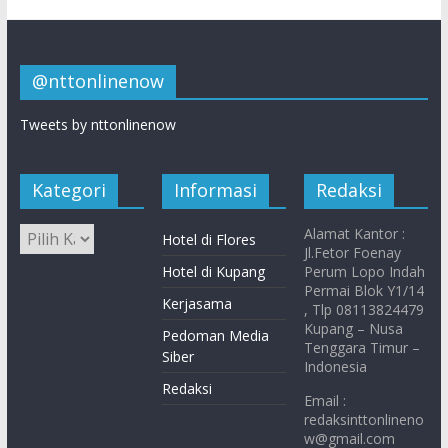
@nttonlinenow
Tweets by nttonlinenow
Kategori
Informasi
Redaksi
Alamat Kantor :
Hotel di Flores
Jl.Fetor Foenay
Hotel di Kupang
Perum Lopo Indah
Permai Blok Y1/14
Kerjasama
, Tlp 08113824479
Kupang – Nusa
Pedoman Media
Tenggara Timur –
Siber
Indonesia
Redaksi
Email :
redaksinttonlineno
w@gmail.com