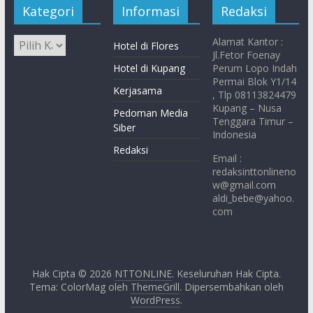
Kategori
Informasi
Redaksi
Alamat Kantor :
Hotel di Flores
Jl.Fetor Foenay
Hotel di Kupang
Perum Lopo Indah
Permai Blok Y1/14
Kerjasama
, Tlp 08113824479
Kupang – Nusa
Pedoman Media
Tenggara Timur –
Siber
Indonesia
Redaksi
Email :
redaksinttonlineno
w@gmail.com
aldi_bebe@yahoo.
com
Hak Cipta © 2026
NTTONLINE
. Keseluruhan Hak Cipta.
Tema: ColorMag oleh
ThemeGrill
. Dipersembahkan oleh
WordPress
.