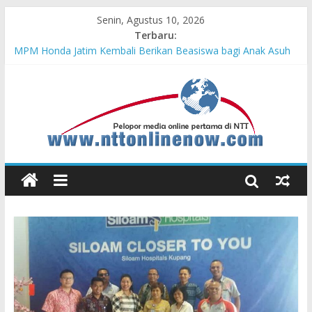
Senin, Agustus 10, 2026
Terbaru:
Memeriahkan HUT ke-81 RI, Warga Desa Ta’aba-Malaka
Bangun Gapura Unik
MPM Honda Jatim Kembali Berikan Beasiswa bagi Anak Asuh
Berprestasi di Malang
Buktikan Kencangnya CBR series, Pebalap Astra Honda Raih
Kemenangan di Mandalika
Dari Pemula hingga Juara Nasional, Daya Fawziya Buktikan
Pentingnya Edukasi Safety Riding
HUT ke-81 RI Akan Dimeriahkan dengan 133 Tim Karnaval
Kebangsaan dan 198 Tim Gerak Jalan