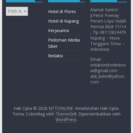
Alamat Kantor :
Hotel di Flores
Jl.Fetor Foenay
Hotel di Kupang
Perum Lopo Indah
Permai Blok Y1/14
Kerjasama
, Tlp 08113824479
Kupang – Nusa
Pedoman Media
Tenggara Timur –
Siber
Indonesia
Redaksi
Email :
redaksinttonlineno
w@gmail.com
aldi_bebe@yahoo.
com
Hak Cipta © 2026
NTTONLINE
. Keseluruhan Hak Cipta.
Tema: ColorMag oleh
ThemeGrill
. Dipersembahkan oleh
WordPress
.