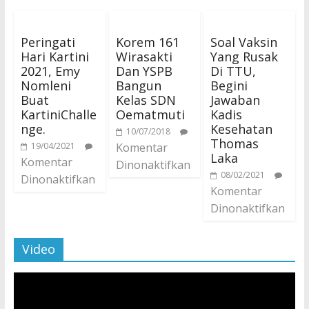
Peringati
Korem 161
Soal Vaksin
Hari Kartini
Wirasakti
Yang Rusak
2021, Emy
Dan YSPB
Di TTU,
Nomleni
Bangun
Begini
Buat
Kelas SDN
Jawaban
KartiniChalle
Oematmuti
Kadis
nge.
Kesehatan
10/07/2018
Thomas
19/04/2021
Komentar
Laka
Komentar
Dinonaktifkan
08/02/2021
Dinonaktifkan
Komentar
Dinonaktifkan
Video
Pemutar
Video