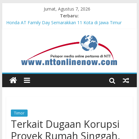
Jumat, Agustus 7, 2026
Terbaru:
Cahaya Kemerdekaan di Nonotbatan: Listrik Masuk Desa, PLN
Edukasi Keselamatan
Honda AT Family Day Semarakkan 11 Kota di Jawa Timur
Teras Bank Indonesia Hadir di Belu, Bupati Willy : Terima Kasih
BI Atas Kepeduliannya Tingkatkan Budaya Literasi
Astra Honda Siap Lanjutkan Performa Positif di ARRC
Mandalika 2026
Pengadaan Kapal PPA Perkuat Kemampuan Pertahanan Udara
TNI AL Hadapi Ancaman Maritim Modern
Timor
Terkait Dugaan Korupsi
Proyek Rumah Singgah,