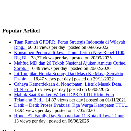
Popular Artikel
Tuan Rumah GPDRR, Peran Strategis Indonesia di Wilayah
Ring...
66,01 views per day
|
posted on 09/05/2022
Konsumen Pertama di Jawa Timur Terima New Rebel 1100,
Big Bi...
38,77 views per day
|
posted on 20/09/2025
Mahfud MD dan 26 Tokoh Nasional Ajukan Amicus Curiae,
Soroti...
16,49 views per day
|
posted on 20/02/2026
Ini Tampilan Honda Scoopy Dari Masa Ke Masa, Semakin
Fashion...
16,47 views per day
|
posted on 29/11/2022
Cahaya Kemerdekaan di Nonotbatan: Listrik Masuk Desa,
PLN Ed...
15 views per day
|
posted on 06/08/2026
Mabuk Saat Kunker, Waket I DPRD TTU Kirim Foto
Telanjang Bad...
14,87 views per day
|
posted on 01/11/2021
Detik – Detik Proses Evakuasi Tiga Warga Kabupaten TTU...
13,94 views per day
|
posted on 17/05/2020
Honda AT Family Day Semarakkan 11 Kota di Jawa Timur
13 views per day
|
posted on 06/08/2026