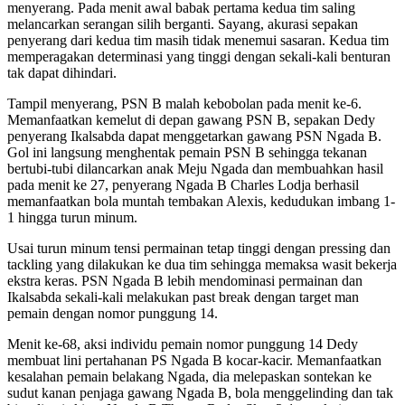
menyerang. Pada menit awal babak pertama kedua tim saling
melancarkan serangan silih berganti. Sayang, akurasi sepakan
penyerang dari kedua tim masih tidak menemui sasaran. Kedua tim
memperagakan determinasi yang tinggi dengan sekali-kali benturan
tak dapat dihindari.
Tampil menyerang, PSN B malah kebobolan pada menit ke-6.
Memanfaatkan kemelut di depan gawang PSN B, sepakan Dedy
penyerang Ikalsabda dapat menggetarkan gawang PSN Ngada B.
Gol ini langsung menghentak pemain PSN B sehingga tekanan
bertubi-tubi dilancarkan anak Meju Ngada dan membuahkan hasil
pada menit ke 27, penyerang Ngada B Charles Lodja berhasil
memanfaatkan bola muntah tembakan Alexis, kedudukan imbang 1-
1 hingga turun minum.
Usai turun minum tensi permainan tetap tinggi dengan pressing dan
tackling yang dilakukan ke dua tim sehingga memaksa wasit bekerja
ekstra keras. PSN Ngada B lebih mendominasi permainan dan
Ikalsabda sekali-kali melakukan past break dengan target man
pemain dengan nomor punggung 14.
Menit ke-68, aksi individu pemain nomor punggung 14 Dedy
membuat lini pertahanan PS Ngada B kocar-kacir. Memanfaatkan
kesalahan pemain belakang Ngada, dia melepaskan sontekan ke
sudut kanan penjaga gawang Ngada B, bola menggelinding dan tak