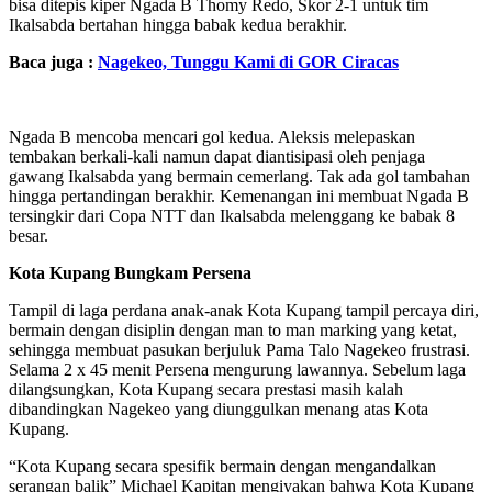
bisa ditepis kiper Ngada B Thomy Redo, Skor 2-1 untuk tim
Ikalsabda bertahan hingga babak kedua berakhir.
Baca juga :
Nagekeo, Tunggu Kami di GOR Ciracas
Ngada B mencoba mencari gol kedua. Aleksis melepaskan
tembakan berkali-kali namun dapat diantisipasi oleh penjaga
gawang Ikalsabda yang bermain cemerlang. Tak ada gol tambahan
hingga pertandingan berakhir. Kemenangan ini membuat Ngada B
tersingkir dari Copa NTT dan Ikalsabda melenggang ke babak 8
besar.
Kota Kupang Bungkam Persena
Tampil di laga perdana anak-anak Kota Kupang tampil percaya diri,
bermain dengan disiplin dengan man to man marking yang ketat,
sehingga membuat pasukan berjuluk Pama Talo Nagekeo frustrasi.
Selama 2 x 45 menit Persena mengurung lawannya. Sebelum laga
dilangsungkan, Kota Kupang secara prestasi masih kalah
dibandingkan Nagekeo yang diunggulkan menang atas Kota
Kupang.
“Kota Kupang secara spesifik bermain dengan mengandalkan
serangan balik” Michael Kapitan mengiyakan bahwa Kota Kupang