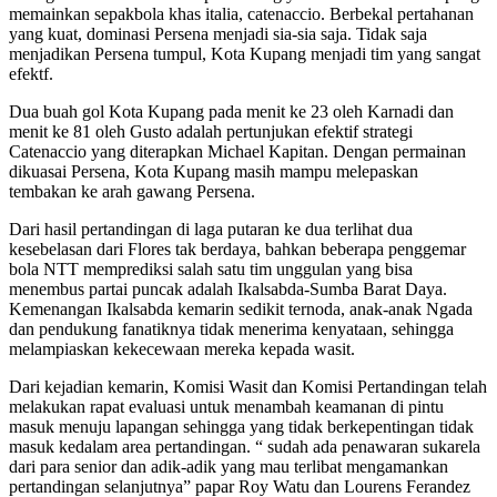
memainkan sepakbola khas italia, catenaccio. Berbekal pertahanan
yang kuat, dominasi Persena menjadi sia-sia saja. Tidak saja
menjadikan Persena tumpul, Kota Kupang menjadi tim yang sangat
efektf.
Dua buah gol Kota Kupang pada menit ke 23 oleh Karnadi dan
menit ke 81 oleh Gusto adalah pertunjukan efektif strategi
Catenaccio yang diterapkan Michael Kapitan. Dengan permainan
dikuasai Persena, Kota Kupang masih mampu melepaskan
tembakan ke arah gawang Persena.
Dari hasil pertandingan di laga putaran ke dua terlihat dua
kesebelasan dari Flores tak berdaya, bahkan beberapa penggemar
bola NTT memprediksi salah satu tim unggulan yang bisa
menembus partai puncak adalah Ikalsabda-Sumba Barat Daya.
Kemenangan Ikalsabda kemarin sedikit ternoda, anak-anak Ngada
dan pendukung fanatiknya tidak menerima kenyataan, sehingga
melampiaskan kekecewaan mereka kepada wasit.
Dari kejadian kemarin, Komisi Wasit dan Komisi Pertandingan telah
melakukan rapat evaluasi untuk menambah keamanan di pintu
masuk menuju lapangan sehingga yang tidak berkepentingan tidak
masuk kedalam area pertandingan. “ sudah ada penawaran sukarela
dari para senior dan adik-adik yang mau terlibat mengamankan
pertandingan selanjutnya” papar Roy Watu dan Lourens Ferandez