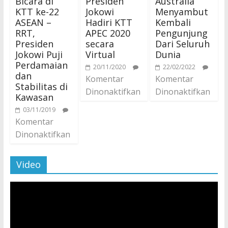
Bicara di
Presiden
Australia
KTT ke-22
Jokowi
Menyambut
ASEAN –
Hadiri KTT
Kembali
RRT,
APEC 2020
Pengunjung
Presiden
secara
Dari Seluruh
Jokowi Puji
Virtual
Dunia
Perdamaian
20/11/2020
22/02/2022
dan
Komentar
Komentar
Stabilitas di
Dinonaktifkan
Dinonaktifkan
Kawasan
03/11/2019
Komentar
Dinonaktifkan
Video
Pemutar
Video