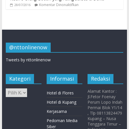
Komentar Dinonaktifkan
28/07/2016
@nttonlinenow
Tweets by nttonlinenow
Kategori
Informasi
Redaksi
Alamat Kantor :
Hotel di Flores
Jl.Fetor Foenay
Hotel di Kupang
Perum Lopo Indah
Permai Blok Y1/14
Kerjasama
, Tlp 08113824479
Kupang – Nusa
Pedoman Media
Tenggara Timur –
Siber