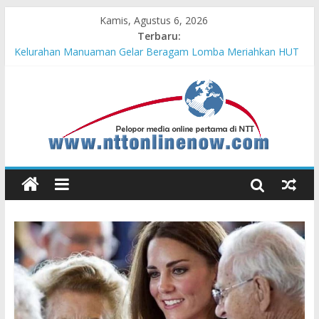
Kamis, Agustus 6, 2026
Terbaru:
Hasil KKN Kolaborasi UGM-Undana Jadi Pedoman Bangun
Desa Desa, Tak Sekadar Laporan
Kelurahan Manuaman Gelar Beragam Lomba Meriahkan HUT
ke-81 RI
Pengadaan Kapal PPA Perkuat Kemampuan Pertahanan Udara
TNI AL Hadapi Ancaman Maritim Modern
Cahaya Kemerdekaan di Nonotbatan: Listrik Masuk Desa, PLN
Edukasi Keselamatan
Honda AT Family Day Semarakkan 11 Kota di Jawa Timur