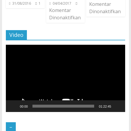
31/08/2016
1
04/04/2017
Komentar
Komentar
Dinonaktifkan
Dinonaktifkan
Video
Pemutar
Video
00:00
01:22:45
–