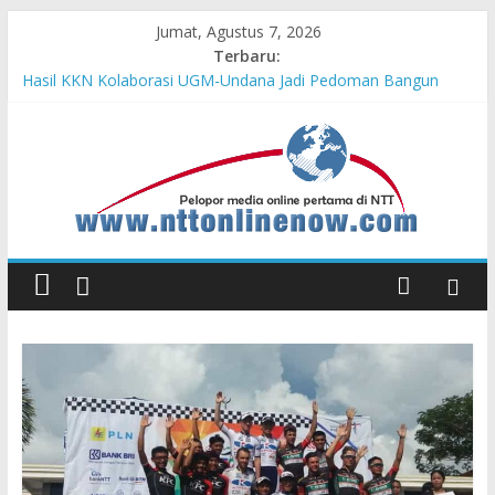
Jumat, Agustus 7, 2026
Terbaru:
Hasil KKN Kolaborasi UGM-Undana Jadi Pedoman Bangun
Desa Desa, Tak Sekadar Laporan
Astra Honda Siap Lanjutkan Performa Positif di ARRC
Mandalika 2026
Pengadaan Kapal PPA Perkuat Kemampuan Pertahanan Udara
TNI AL Hadapi Ancaman Maritim Modern
Cahaya Kemerdekaan di Nonotbatan: Listrik Masuk Desa, PLN
Edukasi Keselamatan
Honda AT Family Day Semarakkan 11 Kota di Jawa Timur