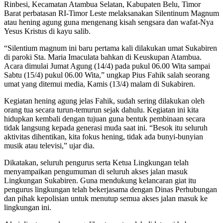
Rinbesi, Kecamatan Atambua Selatan, Kabupaten Belu, Timor
Barat perbatasan RI-Timor Leste melaksanakan Silentinum Magnum
atau hening agung guna mengenang kisah sengsara dan wafat-Nya
Yesus Kristus di kayu salib.
“Silentium magnum ini baru pertama kali dilakukan umat Sukabiren
di paroki Sta. Maria Imaculata bahkan di Keuskupan Atambua.
Acara dimulai Jumat Agung (14/4) pada pukul 06.00 Wita sampai
Sabtu (15/4) pukul 06.00 Wita,” ungkap Pius Fahik salah seorang
umat yang ditemui media, Kamis (13/4) malam di Sukabiren.
Kegiatan hening agung jelas Fahik, sudah sering dilakukan oleh
orang tua secara turun-temurun sejak dahulu. Kegiatan ini kita
hidupkan kembali dengan tujuan guna bentuk pembinaan secara
tidak langsung kepada generasi muda saat ini. “Besok itu seluruh
aktivitas dihentikan, kita fokus hening, tidak ada bunyi-bunyian
musik atau televisi,” ujar dia.
Dikatakan, seluruh pengurus serta Ketua Lingkungan telah
menyampaikan pengumuman di seluruh akses jalan masuk
Lingkungan Sukabiren. Guna mendukung kelancaran giat itu
pengurus lingkungan telah bekerjasama dengan Dinas Perhubungan
dan pihak kepolisian untuk menutup semua akses jalan masuk ke
lingkungan ini.