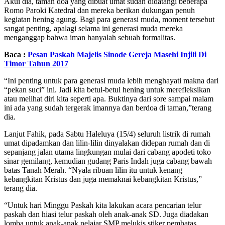
Akui dia, taman doa yang dibuat umat sudah didatangi beberapa
Romo Paroki Katedral dan mereka berikan dukungan penuh
kegiatan hening agung. Bagi para generasi muda, moment tersebut
sangat penting, apalagi selama ini generasi muda mereka
menganggap bahwa iman hanyalah sebuah formalitas.
Baca :
Pesan Paskah Majelis Sinode Gereja Masehi Injili Di
Timor Tahun 2017
“Ini penting untuk para generasi muda lebih menghayati makna dari
“pekan suci” ini. Jadi kita betul-betul hening untuk merefleksikan
atau melihat diri kita seperti apa. Buktinya dari sore sampai malam
ini ada yang sudah tergerak imannya dan berdoa di taman,”terang
dia.
Lanjut Fahik, pada Sabtu Haleluya (15/4) seluruh listrik di rumah
umat dipadamkan dan lilin-lilin dinyalakan didepan rumah dan di
sepanjang jalan utama lingkungan mulai dari cabang apodeti toko
sinar gemilang, kemudian gudang Paris Indah juga cabang bawah
batas Tanah Merah. “Nyala ribuan lilin itu untuk kenang
kebangkitan Kristus dan juga memaknai kebangkitan Kristus,”
terang dia.
“Untuk hari Minggu Paskah kita lakukan acara pencarian telur
paskah dan hiasi telur paskah oleh anak-anak SD. Juga diadakan
lomba untuk anak-anak pelajar SMP melukis stiker pembatas