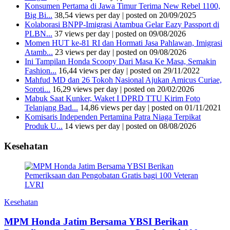
Konsumen Pertama di Jawa Timur Terima New Rebel 1100,
Big Bi...
38,54 views per day
|
posted on 20/09/2025
Kolaborasi BNPP-Imigrasi Atambua Gelar Eazy Passport di
PLBN...
37 views per day
|
posted on 09/08/2026
Momen HUT ke-81 RI dan Hormati Jasa Pahlawan, Imigrasi
Atamb...
23 views per day
|
posted on 09/08/2026
Ini Tampilan Honda Scoopy Dari Masa Ke Masa, Semakin
Fashion...
16,44 views per day
|
posted on 29/11/2022
Mahfud MD dan 26 Tokoh Nasional Ajukan Amicus Curiae,
Soroti...
16,29 views per day
|
posted on 20/02/2026
Mabuk Saat Kunker, Waket I DPRD TTU Kirim Foto
Telanjang Bad...
14,86 views per day
|
posted on 01/11/2021
Komisaris Independen Pertamina Patra Niaga Terpikat
Produk U...
14 views per day
|
posted on 08/08/2026
Kesehatan
Kesehatan
MPM Honda Jatim Bersama YBSI Berikan