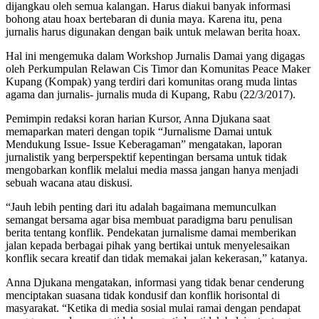
dijangkau oleh semua kalangan. Harus diakui banyak informasi
bohong atau hoax bertebaran di dunia maya. Karena itu, pena
jurnalis harus digunakan dengan baik untuk melawan berita hoax.
Hal ini mengemuka dalam Workshop Jurnalis Damai yang digagas
oleh Perkumpulan Relawan Cis Timor dan Komunitas Peace Maker
Kupang (Kompak) yang terdiri dari komunitas orang muda lintas
agama dan jurnalis- jurnalis muda di Kupang, Rabu (22/3/2017).
Pemimpin redaksi koran harian Kursor, Anna Djukana saat
memaparkan materi dengan topik “Jurnalisme Damai untuk
Mendukung Issue- Issue Keberagaman” mengatakan, laporan
jurnalistik yang berperspektif kepentingan bersama untuk tidak
mengobarkan konflik melalui media massa jangan hanya menjadi
sebuah wacana atau diskusi.
“Jauh lebih penting dari itu adalah bagaimana memunculkan
semangat bersama agar bisa membuat paradigma baru penulisan
berita tentang konflik. Pendekatan jurnalisme damai memberikan
jalan kepada berbagai pihak yang bertikai untuk menyelesaikan
konflik secara kreatif dan tidak memakai jalan kekerasan,” katanya.
Anna Djukana mengatakan, informasi yang tidak benar cenderung
menciptakan suasana tidak kondusif dan konflik horisontal di
masyarakat. “Ketika di media sosial mulai ramai dengan pendapat