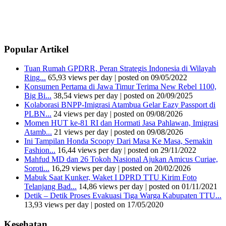
Popular Artikel
Tuan Rumah GPDRR, Peran Strategis Indonesia di Wilayah
Ring...
65,93 views per day
|
posted on 09/05/2022
Konsumen Pertama di Jawa Timur Terima New Rebel 1100,
Big Bi...
38,54 views per day
|
posted on 20/09/2025
Kolaborasi BNPP-Imigrasi Atambua Gelar Eazy Passport di
PLBN...
24 views per day
|
posted on 09/08/2026
Momen HUT ke-81 RI dan Hormati Jasa Pahlawan, Imigrasi
Atamb...
21 views per day
|
posted on 09/08/2026
Ini Tampilan Honda Scoopy Dari Masa Ke Masa, Semakin
Fashion...
16,44 views per day
|
posted on 29/11/2022
Mahfud MD dan 26 Tokoh Nasional Ajukan Amicus Curiae,
Soroti...
16,29 views per day
|
posted on 20/02/2026
Mabuk Saat Kunker, Waket I DPRD TTU Kirim Foto
Telanjang Bad...
14,86 views per day
|
posted on 01/11/2021
Detik – Detik Proses Evakuasi Tiga Warga Kabupaten TTU...
13,93 views per day
|
posted on 17/05/2020
Kesehatan