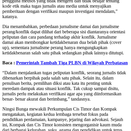
pengguna medsos yang tidak mengerti dan tidak belajar tentang
kode etik maka tugas jurnalis atau media untuk menyajikan
pemberitaan dengan verifikasi maupun investigasi mendalam,”
katanya.
Dia menambahkan, perbedaan jurnalisme damai dan jurnalisme
perang/konflik dapat dilihat dari beberapa sisi diantaranya orientasi
peliputan dan cara pandang terhadap akhir konflik. Jurnalisme
damai akan membongkar ketidakbenaran dua belah pihak (cover
up), sementara jurnalisme perang hanya mengungkapkan
ketidakbenaran salah satu pihak sedangkan pihak lainnya ditutupi.
Baca :
Pemerintah Tambah Tiga PLBN di Wilayah Perbatasan
“Dalam menjalankan tugas peliputan konflik, seorang jurnalis tidak
dibenarkan berpihak pada salah satu pihak. Selain itu, dalam
penulisan berita, pemilihan diksi atau kata itu penting untuk
meredam dampak atau situasi konflik. Tak cukup sampai disitu,
jurnalis perlu melakukan verifikasi agar apa yang diinformasikan
benar- benar akurat dan berimbang,” tandasnya.
Ningsi Bunga mewakili Perkumpulan Cis Timor dan Kompak
mengatakan, kegiatan kedua lembaga tersebut fokus pada
pendidikan perdamaian, kampanye, jejaring dan advokasi. Sejauh
ini, Kompak dan Cis Timor konsisten mengorganisir kaum muda
dari berbagai kelurahan, suku, agama dan pendidikan untuk terus