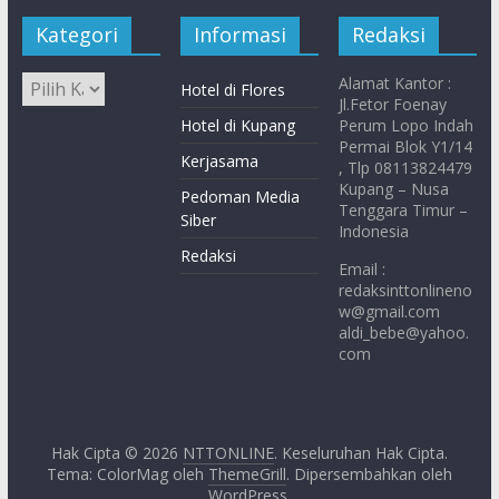
Kategori
Informasi
Redaksi
Alamat Kantor :
Hotel di Flores
Jl.Fetor Foenay
Hotel di Kupang
Perum Lopo Indah
Permai Blok Y1/14
Kerjasama
, Tlp 08113824479
Kupang – Nusa
Pedoman Media
Tenggara Timur –
Siber
Indonesia
Redaksi
Email :
redaksinttonlineno
w@gmail.com
aldi_bebe@yahoo.
com
Hak Cipta © 2026
NTTONLINE
. Keseluruhan Hak Cipta.
Tema: ColorMag oleh
ThemeGrill
. Dipersembahkan oleh
WordPress
.