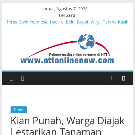
Jumat, Agustus 7, 2026
Terbaru:
Teras Bank Indonesia Hadir di Belu, Bupati Willy : Terima Kasih
BI Atas Kepeduliannya Tingkatkan Budaya Literasi
Astra Honda Siap Lanjutkan Performa Positif di ARRC
Mandalika 2026
Pengadaan Kapal PPA Perkuat Kemampuan Pertahanan Udara
TNI AL Hadapi Ancaman Maritim Modern
Cahaya Kemerdekaan di Nonotbatan: Listrik Masuk Desa, PLN
Edukasi Keselamatan
Honda AT Family Day Semarakkan 11 Kota di Jawa Timur
Timor
Kian Punah, Warga Diajak
Lestarikan Tanaman