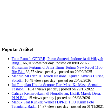
Popular Artikel
Tuan Rumah GPDRR, Peran Strategis Indonesia di Wilayah
Ring...
66,01 views per day
|
posted on 09/05/2022
Konsumen Pertama di Jawa Timur Terima New Rebel 1100,
Big Bi...
38,77 views per day
|
posted on 20/09/2025
Mahfud MD dan 26 Tokoh Nasional Ajukan Amicus Curiae,
Soroti...
16,49 views per day
|
posted on 20/02/2026
Ini Tampilan Honda Scoopy Dari Masa Ke Masa, Semakin
Fashion...
16,47 views per day
|
posted on 29/11/2022
Cahaya Kemerdekaan di Nonotbatan: Listrik Masuk Desa,
PLN Ed...
15 views per day
|
posted on 06/08/2026
Mabuk Saat Kunker, Waket I DPRD TTU Kirim Foto
Telanjang Bad...
14,87 views per day
|
posted on 01/11/2021