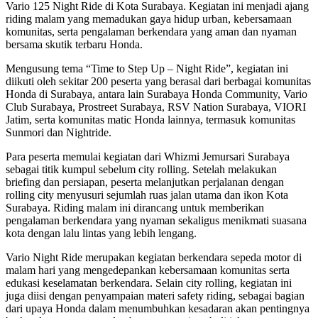
Vario 125 Night Ride di Kota Surabaya. Kegiatan ini menjadi ajang
riding malam yang memadukan gaya hidup urban, kebersamaan
komunitas, serta pengalaman berkendara yang aman dan nyaman
bersama skutik terbaru Honda.
Mengusung tema “Time to Step Up – Night Ride”, kegiatan ini
diikuti oleh sekitar 200 peserta yang berasal dari berbagai komunitas
Honda di Surabaya, antara lain Surabaya Honda Community, Vario
Club Surabaya, Prostreet Surabaya, RSV Nation Surabaya, VIORI
Jatim, serta komunitas matic Honda lainnya, termasuk komunitas
Sunmori dan Nightride.
Para peserta memulai kegiatan dari Whizmi Jemursari Surabaya
sebagai titik kumpul sebelum city rolling. Setelah melakukan
briefing dan persiapan, peserta melanjutkan perjalanan dengan
rolling city menyusuri sejumlah ruas jalan utama dan ikon Kota
Surabaya. Riding malam ini dirancang untuk memberikan
pengalaman berkendara yang nyaman sekaligus menikmati suasana
kota dengan lalu lintas yang lebih lengang.
Vario Night Ride merupakan kegiatan berkendara sepeda motor di
malam hari yang mengedepankan kebersamaan komunitas serta
edukasi keselamatan berkendara. Selain city rolling, kegiatan ini
juga diisi dengan penyampaian materi safety riding, sebagai bagian
dari upaya Honda dalam menumbuhkan kesadaran akan pentingnya