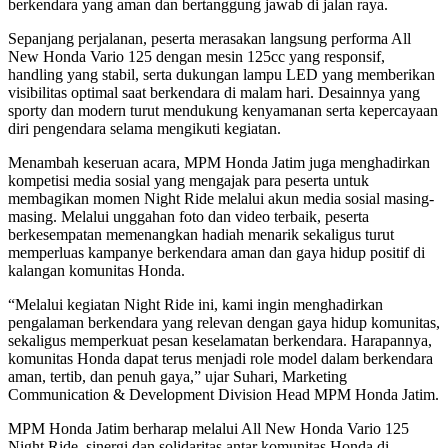
berkendara yang aman dan bertanggung jawab di jalan raya.
Sepanjang perjalanan, peserta merasakan langsung performa All
New Honda Vario 125 dengan mesin 125cc yang responsif,
handling yang stabil, serta dukungan lampu LED yang memberikan
visibilitas optimal saat berkendara di malam hari. Desainnya yang
sporty dan modern turut mendukung kenyamanan serta kepercayaan
diri pengendara selama mengikuti kegiatan.
Menambah keseruan acara, MPM Honda Jatim juga menghadirkan
kompetisi media sosial yang mengajak para peserta untuk
membagikan momen Night Ride melalui akun media sosial masing-
masing. Melalui unggahan foto dan video terbaik, peserta
berkesempatan memenangkan hadiah menarik sekaligus turut
memperluas kampanye berkendara aman dan gaya hidup positif di
kalangan komunitas Honda.
“Melalui kegiatan Night Ride ini, kami ingin menghadirkan
pengalaman berkendara yang relevan dengan gaya hidup komunitas,
sekaligus memperkuat pesan keselamatan berkendara. Harapannya,
komunitas Honda dapat terus menjadi role model dalam berkendara
aman, tertib, dan penuh gaya,” ujar Suhari, Marketing
Communication & Development Division Head MPM Honda Jatim.
MPM Honda Jatim berharap melalui All New Honda Vario 125
Night Ride, sinergi dan solidaritas antar komunitas Honda di