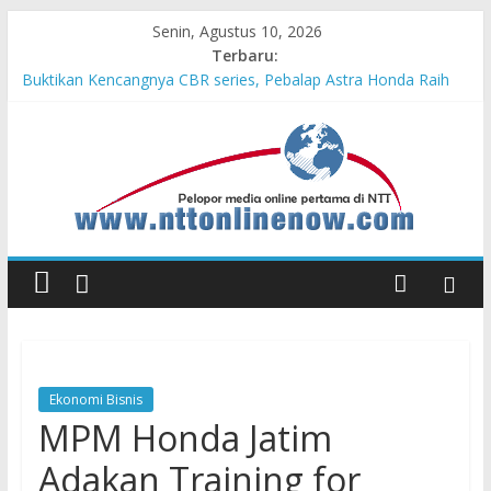
Senin, Agustus 10, 2026
Terbaru:
Buktikan Kencangnya CBR series, Pebalap Astra Honda Raih
Kemenangan di Mandalika
Dari Pemula hingga Juara Nasional, Daya Fawziya Buktikan
Pentingnya Edukasi Safety Riding
HUT ke-81 RI Akan Dimeriahkan dengan 133 Tim Karnaval
Kebangsaan dan 198 Tim Gerak Jalan
Memeriahkan HUT ke-81 RI, Warga Desa Ta’aba-Malaka
Bangun Gapura Unik
MPM Honda Jatim Kembali Berikan Beasiswa bagi Anak Asuh
Berprestasi di Malang
Ekonomi Bisnis
MPM Honda Jatim
Adakan Training for