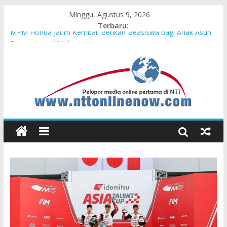
Minggu, Agustus 9, 2026
Terbaru:
MPM Honda Jatim Kembali Berikan Beasiswa bagi Anak Asuh
Berprestasi di Malang
MPM Honda Jatim Bersama YBSI Berikan Pemeriksaan dan
Pengobatan Gratis bagi 100 Veteran LVRI
Cross Border, Belu Garda Terdepan NKRI, Harus Jadi Pusat
Pertumbuhan Pariwisata
Bupati Belu Buka Garuda Sakti Cross Border Fest 2026
Konsisten Berprestasi, MPM Honda Jatim Borong 8 Gelar di
Safety Riding Honda