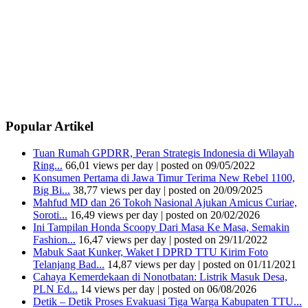
Popular Artikel
Tuan Rumah GPDRR, Peran Strategis Indonesia di Wilayah
Ring...
66,01 views per day
|
posted on 09/05/2022
Konsumen Pertama di Jawa Timur Terima New Rebel 1100,
Big Bi...
38,77 views per day
|
posted on 20/09/2025
Mahfud MD dan 26 Tokoh Nasional Ajukan Amicus Curiae,
Soroti...
16,49 views per day
|
posted on 20/02/2026
Ini Tampilan Honda Scoopy Dari Masa Ke Masa, Semakin
Fashion...
16,47 views per day
|
posted on 29/11/2022
Mabuk Saat Kunker, Waket I DPRD TTU Kirim Foto
Telanjang Bad...
14,87 views per day
|
posted on 01/11/2021
Cahaya Kemerdekaan di Nonotbatan: Listrik Masuk Desa,
PLN Ed...
14 views per day
|
posted on 06/08/2026
Detik – Detik Proses Evakuasi Tiga Warga Kabupaten TTU...