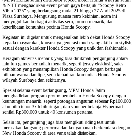
& NTT menghadirkan event penuh gaya bertajuk “Scoopy Retro
Vibin 2025” yang berlangsung mulai 21 hingga 27 April 2025 di
Plaza Surabaya. Mengusung nuansa retro kekinian, acara ini
menyuguhkan berbagai aktivitas seru, promo menarik, dan
keterlibatan komunitas pecinta Honda Scoopy.
Kegiatan ini digelar untuk mengenalkan lebih dekat Honda Scoopy
kepada masyarakat, khususnya generasi muda yang aktif dan stylish,
sesuai dengan karakter Honda Scoopy yang unik dan fashionable.
Beragam aktivitas menarik yang bisa dinikmati pengunjung antara
lain fun games berhadiah menarik, seperti jersey eksklusif, sales
exhibition yang menampilkan Honda Scoopy dengan berbagai
pilihan warna dan tipe, serta kehadiran komunitas Honda Scoopy
wilayah Surabaya dan sekitarnya.
Spesial selama event berlangsung, MPM Honda Jatim
menghadirkan program promo pembelian Honda Scoopy dengan
keuntungan menarik, seperti potongan angsuran sebesar Rp100.000
atau pilih tenor 3x lebih ringan, dan voucher belanja Hypermart
senilai Rp300.000 untuk 40 konsumen pertama.
Selain itu, pengunjung juga bisa mengikuti riding test untuk
merasakan langsung performa dan kenyamanan berkendara dengan
New Honda Scoopy di area yang telah disiapkan.