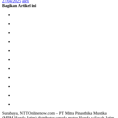
27/04/2025
alex
Bagikan Artikel ini
Surabaya, NTTOnlinenow.com – PT Mitra Pinasthika Mustika
(MPM Honda Jatim) distributor sepeda motor Honda wilayah Jatim