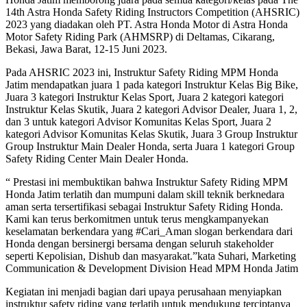
14th Astra Honda Safety Riding Instructors Competition (AHSRIC)
2023 yang diadakan oleh PT. Astra Honda Motor di Astra Honda
Motor Safety Riding Park (AHMSRP) di Deltamas, Cikarang,
Bekasi, Jawa Barat, 12-15 Juni 2023.
Pada AHSRIC 2023 ini, Instruktur Safety Riding MPM Honda
Jatim mendapatkan juara 1 pada kategori Instruktur Kelas Big Bike,
Juara 3 kategori Instruktur Kelas Sport, Juara 2 kategori kategori
Instruktur Kelas Skutik, Juara 2 kategori Advisor Dealer, Juara 1, 2,
dan 3 untuk kategori Advisor Komunitas Kelas Sport, Juara 2
kategori Advisor Komunitas Kelas Skutik, Juara 3 Group Instruktur
Group Instruktur Main Dealer Honda, serta Juara 1 kategori Group
Safety Riding Center Main Dealer Honda.
“ Prestasi ini membuktikan bahwa Instruktur Safety Riding MPM
Honda Jatim terlatih dan mumpuni dalam skill teknik berknedara
aman serta tersertifikasi sebagai Instruktur Safety Riding Honda.
Kami kan terus berkomitmen untuk terus mengkampanyekan
keselamatan berkendara yang #Cari_Aman slogan berkendara dari
Honda dengan bersinergi bersama dengan seluruh stakeholder
seperti Kepolisian, Dishub dan masyarakat.”kata Suhari, Marketing
Communication & Development Division Head MPM Honda Jatim
Kegiatan ini menjadi bagian dari upaya perusahaan menyiapkan
instruktur safety riding yang terlatih untuk mendukung terciptanya