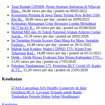
Tuan Rumah GPDRR, Peran Strategis Indonesia di Wilayah
Ring...
66,06 views per day
|
posted on 09/05/2022
Konsumen Pertama di Jawa Timur Terima New Rebel 1100,
Big Bi...
38,89 views per day
|
posted on 20/09/2025
Kelurahan Manuaman Gelar Beragam Lomba Meriahkan
HUT ke-81 R...
18 views per day
|
posted on 05/08/2026
Mahfud MD dan 26 Tokoh Nasional Ajukan Amicus Curiae,
Soroti...
16,59 views per day
|
posted on 20/02/2026
Ini Tampilan Honda Scoopy Dari Masa Ke Masa, Semakin
Fashion...
16,48 views per day
|
posted on 29/11/2022
Mabuk Saat Kunker, Waket I DPRD TTU Kirim Foto
Telanjang Bad...
14,88 views per day
|
posted on 01/11/2021
Detik – Detik Proses Evakuasi Tiga Warga Kabupaten TTU...
13,95 views per day
|
posted on 17/05/2020
Palsukan Tandatangan 175 Penerima BLT Covid-19, Kades
di TT...
12,20 views per day
|
posted on 23/05/2020
Kesehatan
Kesehatan