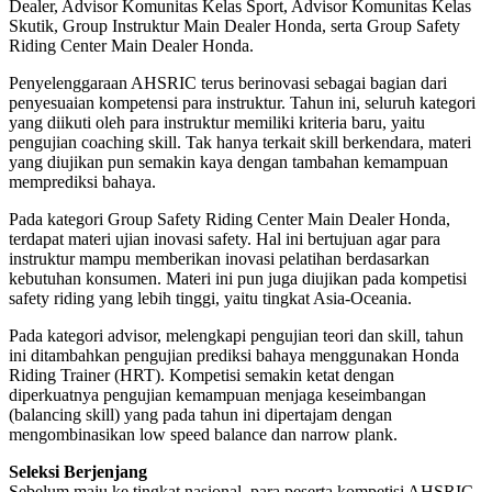
Dealer, Advisor Komunitas Kelas Sport, Advisor Komunitas Kelas
Skutik, Group Instruktur Main Dealer Honda, serta Group Safety
Riding Center Main Dealer Honda.
Penyelenggaraan AHSRIC terus berinovasi sebagai bagian dari
penyesuaian kompetensi para instruktur. Tahun ini, seluruh kategori
yang diikuti oleh para instruktur memiliki kriteria baru, yaitu
pengujian coaching skill. Tak hanya terkait skill berkendara, materi
yang diujikan pun semakin kaya dengan tambahan kemampuan
memprediksi bahaya.
Pada kategori Group Safety Riding Center Main Dealer Honda,
terdapat materi ujian inovasi safety. Hal ini bertujuan agar para
instruktur mampu memberikan inovasi pelatihan berdasarkan
kebutuhan konsumen. Materi ini pun juga diujikan pada kompetisi
safety riding yang lebih tinggi, yaitu tingkat Asia-Oceania.
Pada kategori advisor, melengkapi pengujian teori dan skill, tahun
ini ditambahkan pengujian prediksi bahaya menggunakan Honda
Riding Trainer (HRT). Kompetisi semakin ketat dengan
diperkuatnya pengujian kemampuan menjaga keseimbangan
(balancing skill) yang pada tahun ini dipertajam dengan
mengombinasikan low speed balance dan narrow plank.
Seleksi Berjenjang
Sebelum maju ke tingkat nasional, para peserta kompetisi AHSRIC