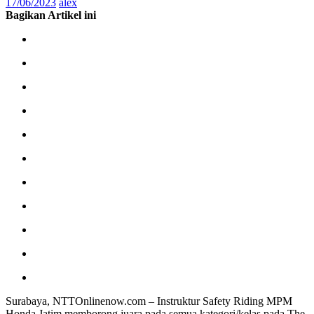
17/06/2023
alex
Bagikan Artikel ini
Surabaya, NTTOnlinenow.com – Instruktur Safety Riding MPM
Honda Jatim memborong juara pada semua kategori/kelas pada The