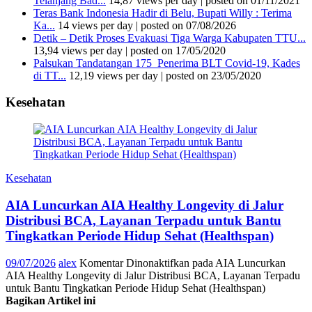
Telanjang Bad...
14,87 views per day
|
posted on 01/11/2021
Teras Bank Indonesia Hadir di Belu, Bupati Willy : Terima
Ka...
14 views per day
|
posted on 07/08/2026
Detik – Detik Proses Evakuasi Tiga Warga Kabupaten TTU...
13,94 views per day
|
posted on 17/05/2020
Palsukan Tandatangan 175 Penerima BLT Covid-19, Kades
di TT...
12,19 views per day
|
posted on 23/05/2020
Kesehatan
Kesehatan
AIA Luncurkan AIA Healthy Longevity di Jalur
Distribusi BCA, Layanan Terpadu untuk Bantu
Tingkatkan Periode Hidup Sehat (Healthspan)
09/07/2026
alex
Komentar Dinonaktifkan
pada AIA Luncurkan
AIA Healthy Longevity di Jalur Distribusi BCA, Layanan Terpadu
untuk Bantu Tingkatkan Periode Hidup Sehat (Healthspan)
Bagikan Artikel ini