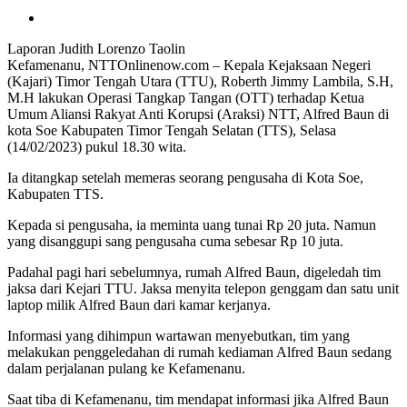
Laporan Judith Lorenzo Taolin
Kefamenanu, NTTOnlinenow.com – Kepala Kejaksaan Negeri
(Kajari) Timor Tengah Utara (TTU), Roberth Jimmy Lambila, S.H,
M.H lakukan Operasi Tangkap Tangan (OTT) terhadap Ketua
Umum Aliansi Rakyat Anti Korupsi (Araksi) NTT, Alfred Baun di
kota Soe Kabupaten Timor Tengah Selatan (TTS), Selasa
(14/02/2023) pukul 18.30 wita.
Ia ditangkap setelah memeras seorang pengusaha di Kota Soe,
Kabupaten TTS.
Kepada si pengusaha, ia meminta uang tunai Rp 20 juta. Namun
yang disanggupi sang pengusaha cuma sebesar Rp 10 juta.
Padahal pagi hari sebelumnya, rumah Alfred Baun, digeledah tim
jaksa dari Kejari TTU. Jaksa menyita telepon genggam dan satu unit
laptop milik Alfred Baun dari kamar kerjanya.
Informasi yang dihimpun wartawan menyebutkan, tim yang
melakukan penggeledahan di rumah kediaman Alfred Baun sedang
dalam perjalanan pulang ke Kefamenanu.
Saat tiba di Kefamenanu, tim mendapat informasi jika Alfred Baun