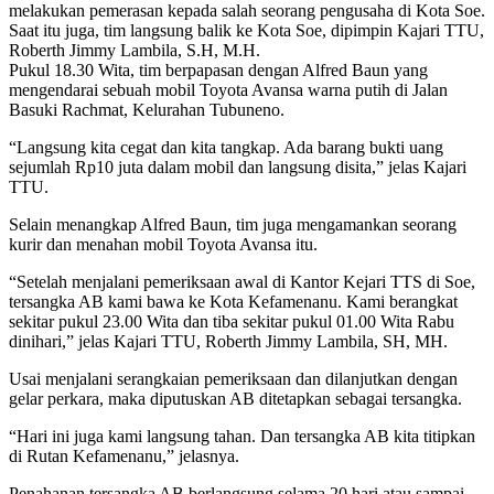
melakukan pemerasan kepada salah seorang pengusaha di Kota Soe.
Saat itu juga, tim langsung balik ke Kota Soe, dipimpin Kajari TTU,
Roberth Jimmy Lambila, S.H, M.H.
Pukul 18.30 Wita, tim berpapasan dengan Alfred Baun yang
mengendarai sebuah mobil Toyota Avansa warna putih di Jalan
Basuki Rachmat, Kelurahan Tubuneno.
“Langsung kita cegat dan kita tangkap. Ada barang bukti uang
sejumlah Rp10 juta dalam mobil dan langsung disita,” jelas Kajari
TTU.
Selain menangkap Alfred Baun, tim juga mengamankan seorang
kurir dan menahan mobil Toyota Avansa itu.
“Setelah menjalani pemeriksaan awal di Kantor Kejari TTS di Soe,
tersangka AB kami bawa ke Kota Kefamenanu. Kami berangkat
sekitar pukul 23.00 Wita dan tiba sekitar pukul 01.00 Wita Rabu
dinihari,” jelas Kajari TTU, Roberth Jimmy Lambila, SH, MH.
Usai menjalani serangkaian pemeriksaan dan dilanjutkan dengan
gelar perkara, maka diputuskan AB ditetapkan sebagai tersangka.
“Hari ini juga kami langsung tahan. Dan tersangka AB kita titipkan
di Rutan Kefamenanu,” jelasnya.
Penahanan tersangka AB berlangsung selama 20 hari atau sampai