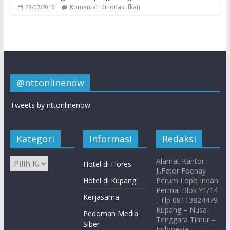
Komentar Dinonaktifkan
28/07/2016
@nttonlinenow
Tweets by nttonlinenow
Kategori
Informasi
Redaksi
Alamat Kantor :
Hotel di Flores
Jl.Fetor Foenay
Hotel di Kupang
Perum Lopo Indah
Permai Blok Y1/14
Kerjasama
, Tlp 08113824479
Kupang – Nusa
Pedoman Media
Tenggara Timur –
Siber
Indonesia