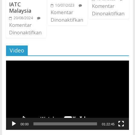
IATC
10/07/2023
Komentar
Malaysia
Komentar
Dinonaktifkan
20/08/2024
Dinonaktifkan
Komentar
Dinonaktifkan
Video
Pemutar
Video
00:00
01:22:45