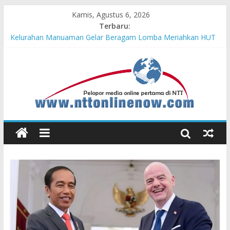
Kamis, Agustus 6, 2026
Terbaru:
Hasil KKN Kolaborasi UGM-Undana Jadi Pedoman Bangun
Desa Desa, Tak Sekadar Laporan
Kelurahan Manuaman Gelar Beragam Lomba Meriahkan HUT
ke-81 RI
Pengadaan Kapal PPA Perkuat Kemampuan Pertahanan Udara
TNI AL Hadapi Ancaman Maritim Modern
Cahaya Kemerdekaan di Nonotbatan: Listrik Masuk Desa, PLN
Edukasi Keselamatan
Honda AT Family Day Semarakkan 11 Kota di Jawa Timur