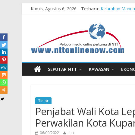
Kamis, Agustus 6, 2026
Terbaru:
Kelurahan Manua
Pengadaan Kapal
Cahaya Kemerdeka
Honda AT Family
Hasil KKN Kolab
SEPUTAR NTT
KAWASAN
EKON
Timor
Penjabat Wali Kota Le
Perwakilan Kota Kupa
06/09/2022
alex