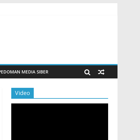
n Maritim Modern
aporan
PEDOMAN MEDIA SIBER
Video
Pemutar
Video