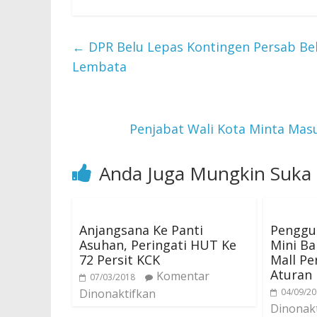
←
DPR Belu Lepas Kontingen Persab Be
Lembata
Penjabat Wali Kota Minta Ma
Anda Juga Mungkin Suka
Anjangsana Ke Panti
Penggu
Asuhan, Peringati HUT Ke
Mini B
72 Persit KCK
Mall Pe
Aturan
Komentar
07/03/2018
Dinonaktifkan
04/09/2
Dinonak