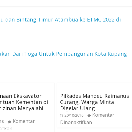
lu dan Bintang Timur Atambua ke ETMC 2022 di
sukan Dari Toga Untuk Pembangunan Kota Kupang
naan Ekskavator
Pilkades Mandeu Raimanus
antuan Kementan di
Curang, Warga Minta
rizinan Menyalahi
Digelar Ulang
Komentar
20/10/2016
Komentar
018
Dinonaktifkan
tifkan