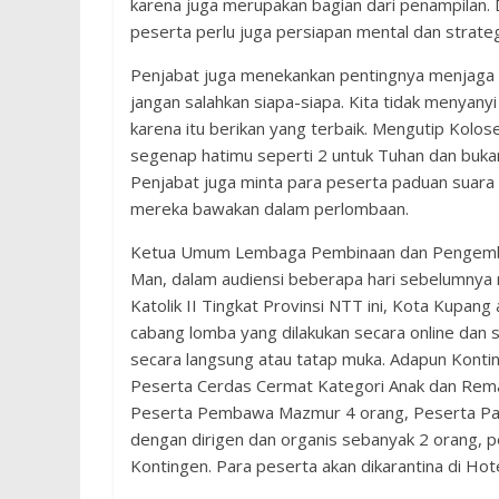
karena juga merupakan bagian dari penampilan. D
peserta perlu juga persiapan mental dan strateg
Penjabat juga menekankan pentingnya menjaga pik
jangan salahkan siapa-siapa. Kita tidak menyany
karena itu berikan yang terbaik. Mengutip Kolo
segenap hatimu seperti 2 untuk Tuhan dan buka
Penjabat juga minta para peserta paduan suar
mereka bawakan dalam perlombaan.
Ketua Umum Lembaga Pembinaan dan Pengemba
Man, dalam audiensi beberapa hari sebelumnya 
Katolik II Tingkat Provinsi NTT ini, Kota Kupang 
cabang lomba yang dilakukan secara online dan 
secara langsung atau tatap muka. Adapun Kontin
Peserta Cerdas Cermat Kategori Anak dan Remaj
Peserta Pembawa Mazmur 4 orang, Peserta Pa
dengan dirigen dan organis sebanyak 2 orang, pe
Kontingen. Para peserta akan dikarantina di H