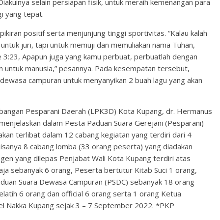
iakuinya selain persiapan fisik, untuk meraih kemenangan para
i yang tepat.
iran positif serta menjunjung tinggi sportivitas. “Kalau kalah
i untuk juri, tapi untuk memuji dan memuliakan nama Tuhan,
se 3:23, Apapun juga yang kamu perbuat, perbuatlah dengan
n untuk manusia,” pesannya. Pada kesempatan tersebut,
a dewasa campuran untuk menyanyikan 2 buah lagu yang akan
ngan Pesparani Daerah (LPK3D) Kota Kupang, dr. Hermanus
menjelaskan dalam Pesta Paduan Suara Gerejani (Pesparani)
akan terlibat dalam 12 cabang kegiatan yang terdiri dari 4
sisanya 8 cabang lomba (33 orang peserta) yang diadakan
gen yang dilepas Penjabat Wali Kota Kupang terdiri atas
a sebanyak 6 orang, Peserta bertutur Kitab Suci 1 orang,
duan Suara Dewasa Campuran (PSDC) sebanyak 18 orang
latih 6 orang dan official 6 orang serta 1 orang Ketua
otel Nakka Kupang sejak 3 – 7 September 2022. *PKP