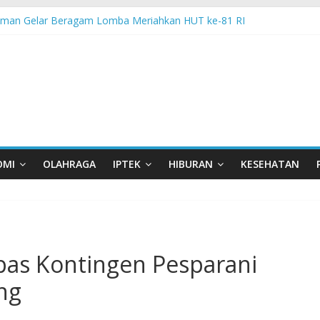
man Gelar Beragam Lomba Meriahkan HUT ke-81 RI
 PPA Perkuat Kemampuan Pertahanan Udara TNI AL Hadapi Ancama
an di Nonotbatan: Listrik Masuk Desa, PLN Edukasi Keselamatan
 Day Semarakkan 11 Kota di Jawa Timur
orasi UGM-Undana Jadi Pedoman Bangun Desa Desa, Tak Sekadar L
OMI
OLAHRAGA
IPTEK
HIBURAN
KESEHATAN
pas Kontingen Pesparani
ng