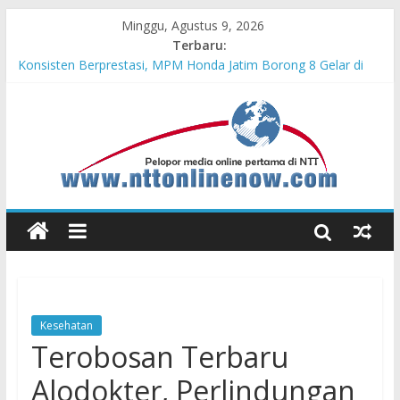
Minggu, Agustus 9, 2026
Terbaru:
Bupati Belu Buka Garuda Sakti Cross Border Fest 2026
Konsisten Berprestasi, MPM Honda Jatim Borong 8 Gelar di
Safety Riding Honda
MPM Honda Jatim Kembali Berikan Beasiswa bagi Anak Asuh
Berprestasi di Malang
MPM Honda Jatim Bersama YBSI Berikan Pemeriksaan dan
Pengobatan Gratis bagi 100 Veteran LVRI
Cross Border, Belu Garda Terdepan NKRI, Harus Jadi Pusat
Pertumbuhan Pariwisata
Kesehatan
Terobosan Terbaru
Alodokter, Perlindungan