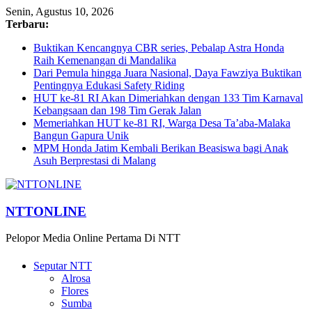
Senin, Agustus 10, 2026
Terbaru:
Buktikan Kencangnya CBR series, Pebalap Astra Honda
Raih Kemenangan di Mandalika
Dari Pemula hingga Juara Nasional, Daya Fawziya Buktikan
Pentingnya Edukasi Safety Riding
HUT ke-81 RI Akan Dimeriahkan dengan 133 Tim Karnaval
Kebangsaan dan 198 Tim Gerak Jalan
Memeriahkan HUT ke-81 RI, Warga Desa Ta’aba-Malaka
Bangun Gapura Unik
MPM Honda Jatim Kembali Berikan Beasiswa bagi Anak
Asuh Berprestasi di Malang
NTTONLINE
Pelopor Media Online Pertama Di NTT
Seputar NTT
Alrosa
Flores
Sumba