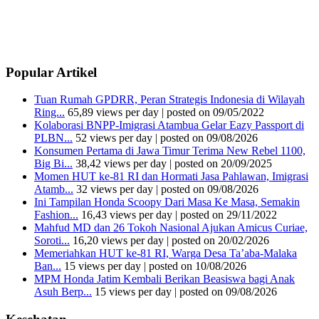
Popular Artikel
Tuan Rumah GPDRR, Peran Strategis Indonesia di Wilayah
Ring...
65,89 views per day
|
posted on 09/05/2022
Kolaborasi BNPP-Imigrasi Atambua Gelar Eazy Passport di
PLBN...
52 views per day
|
posted on 09/08/2026
Konsumen Pertama di Jawa Timur Terima New Rebel 1100,
Big Bi...
38,42 views per day
|
posted on 20/09/2025
Momen HUT ke-81 RI dan Hormati Jasa Pahlawan, Imigrasi
Atamb...
32 views per day
|
posted on 09/08/2026
Ini Tampilan Honda Scoopy Dari Masa Ke Masa, Semakin
Fashion...
16,43 views per day
|
posted on 29/11/2022
Mahfud MD dan 26 Tokoh Nasional Ajukan Amicus Curiae,
Soroti...
16,20 views per day
|
posted on 20/02/2026
Memeriahkan HUT ke-81 RI, Warga Desa Ta’aba-Malaka
Ban...
15 views per day
|
posted on 10/08/2026
MPM Honda Jatim Kembali Berikan Beasiswa bagi Anak
Asuh Berp...
15 views per day
|
posted on 09/08/2026