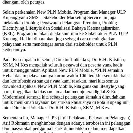
ditangani oleh petugas.
Selain perkenalan New PLN Mobile, Program dari Manager ULP
Kupang yaitu SMS – Stakeholder Marketing Service ini juga
melakukan Probing Penawaran Pelanggan Premium, Probing
Electrifying Lifestyle dan Sosialisasi Bahaya Ketenagalistrikan
(K3L). Program ini akan dilakukan rutin ke Stakeholder PLN ULP
Kupang. Hal ini diharapkan juga sebagai cara meningkatkan
pelayanan serta mendengar saran dari stakeholder untuk PLN
kedepannya.
Pada Kesempatan tersebut, Direktur Poltekkes, Dr. R.H. Kristina,
SKM, M.Kes mengajak seluruh pegawai dan peserta yang hadir
untuk menggunakan Aplikasi New PLN Mobile, “PLN semakin
Hebat dalam pelayanannya kurun waktu 10th terakhir semakin baik
dan kontribusinya sangat nyata kami rasakan, mari kita semua
download aplikasi New PLN Mobile, kita gunakan lifestyle yang
baru, tinggalkan kebiasaan lama dan menuju era digital & Era
Modernisasi semoga kita sebagai pelanggan samakin dimudahkan
untuk menikmati layanan kelistrikan khususnya di kota Kupang ini”,
tutur Direktur Poltekkes Dr. R.H. Kristina, SKM, M.Kes.
Sementara itu, Manager UP3 (Unit Pelaksana Pelayanan Pelanggan)
Arif Rohmatin menghimbau dengan adanya terobosan ini pelanggan
dan masyarakat pengguna listrik dimudahkan dalam mendapatkan