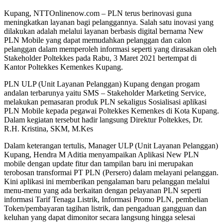
Kupang, NTTOnlinenow.com – PLN terus berinovasi guna
meningkatkan layanan bagi pelanggannya. Salah satu inovasi yang
dilakukan adalah melalui layanan berbasis digital bernama New
PLN Mobile yang dapat memudahkan pelanggan dan calon
pelanggan dalam memperoleh informasi seperti yang dirasakan oleh
Stakeholder Poltekkes pada Rabu, 3 Maret 2021 bertempat di
Kantor Poltekkes Kemenkes Kupang.
PLN ULP (Unit Layanan Pelanggan) Kupang dengan progam
andalan terbarunya yaitu SMS – Stakeholder Marketing Service,
melakukan pemasaran produk PLN sekaligus Sosialisasi aplikasi
PLN Mobile kepada pegawai Poltekkes Kemenkes di Kota Kupang.
Dalam kegiatan tersebut hadir langsung Direktur Poltekkes, Dr.
R.H. Kristina, SKM, M.Kes
Dalam keterangan tertulis, Manager ULP (Unit Layanan Pelanggan)
Kupang, Hendra M Aditia menyampaikan Aplikasi New PLN
mobile dengan update fitur dan tampilan baru ini merupakan
terobosan transformai PT PLN (Persero) dalam melayani pelanggan.
Kini aplikasi ini memberikan pengalaman baru pelanggan melalui
menu-menu yang ada berkaitan dengan pelayanan PLN seperti
informasi Tarif Tenaga Listrik, Informasi Promo PLN, pembelian
Token/pembayaran tagihan listrik, dan pengaduan gangguan dan
keluhan yang dapat dimonitor secara langsung hingga selesai