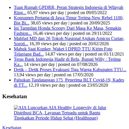
Tuan Rumah GPDRR, Peran Strategis Indonesia di Wilayah
Ring...
65,97 views per day
|
posted on 09/05/2022
Konsumen Pertama di Jawa Timur Terima New Rebel 1100,
Big Bi...
38,65 views per day
|
posted on 20/09/2025
Ini Tampilan Honda Scoopy Dari Masa Ke Masa, Semakin
Fashion...
16,46 views per day
|
posted on 29/11/2022
Mahfud MD dan 26 Tokoh Nasional Ajukan Amicus Curiae,
Soroti...
16,39 views per day
|
posted on 20/02/2026
Mabuk Saat Kunker, Waket I DPRD TTU Kirim Foto
Telanjang Bad...
14,87 views per day
|
posted on 01/11/2021
Teras Bank Indonesia Hadir di Belu, Bupati Willy : Terima
Ka...
14 views per day
|
posted on 07/08/2026
Detik – Detik Proses Evakuasi Tiga Warga Kabupaten TTU...
13,94 views per day
|
posted on 17/05/2020
Palsukan Tandatangan 175 Penerima BLT Covid-19, Kades
di TT...
12,19 views per day
|
posted on 23/05/2020
Kesehatan
Kesehatan