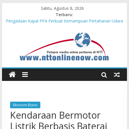
Sabtu, Agustus 8, 2026
Terbaru:
Astra Honda Siap Lanjutkan Performa Positif di ARRC
Mandalika 2026
Pengadaan Kapal PPA Perkuat Kemampuan Pertahanan Udara
TNI AL Hadapi Ancaman Maritim Modern
Komisaris Independen Pertamina Patra Niaga Terpikat Produk
UMKM Mitra Binaan dengan Sentuhan Kemanusiaan dan
Keberlanjutan
Honda DBL 2026 East Java – North Resmi Bergulir, MPM
Honda Jatim Hadirkan Kompetisi dan Aktivitas Seru untuk
Generasi Muda
Teras Bank Indonesia Hadir di Belu, Bupati Willy : Terima Kasih
BI Atas Kepeduliannya Tingkatkan Budaya Literasi
Ekonomi Bisnis
Kendaraan Bermotor
Listrik Berbasis Baterai