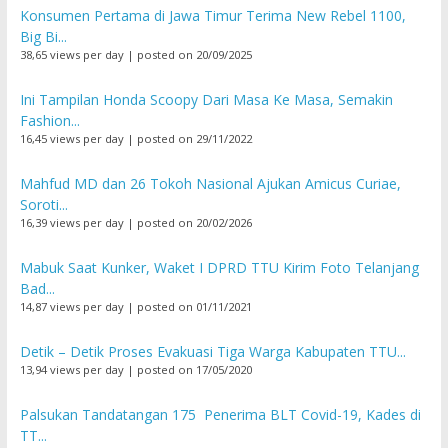
Konsumen Pertama di Jawa Timur Terima New Rebel 1100,
Big Bi...
38,65 views per day
|
posted on 20/09/2025
Ini Tampilan Honda Scoopy Dari Masa Ke Masa, Semakin
Fashion...
16,45 views per day
|
posted on 29/11/2022
Mahfud MD dan 26 Tokoh Nasional Ajukan Amicus Curiae,
Soroti...
16,39 views per day
|
posted on 20/02/2026
Mabuk Saat Kunker, Waket I DPRD TTU Kirim Foto Telanjang
Bad...
14,87 views per day
|
posted on 01/11/2021
Detik – Detik Proses Evakuasi Tiga Warga Kabupaten TTU...
13,94 views per day
|
posted on 17/05/2020
Palsukan Tandatangan 175 Penerima BLT Covid-19, Kades di
TT...