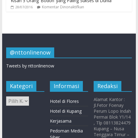
Kisah 5 Orang ‘Bodoh’ yang Paling Sukses di Dunia
Komentar Dinonaktifkan
28/07/2016
@nttonlinenow
Tweets by nttonlinenow
Kategori
Informasi
Redaksi
Alamat Kantor :
Hotel di Flores
Jl.Fetor Foenay
Hotel di Kupang
Perum Lopo Indah
Permai Blok Y1/14
Kerjasama
, Tlp 08113824479
Kupang – Nusa
Pedoman Media
Tenggara Timur –
Siber