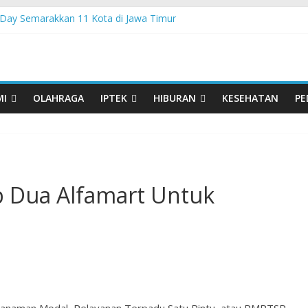
Day Semarakkan 11 Kota di Jawa Timur
sia Hadir di Belu, Bupati Willy : Terima Kasih BI Atas Kepeduliannya 
 Lanjutkan Performa Positif di ARRC Mandalika 2026
 PPA Perkuat Kemampuan Pertahanan Udara TNI AL Hadapi Ancama
an di Nonotbatan: Listrik Masuk Desa, PLN Edukasi Keselamatan
MI
OLAHRAGA
IPTEK
HIBURAN
KESEHATAN
PE
 Dua Alfamart Untuk