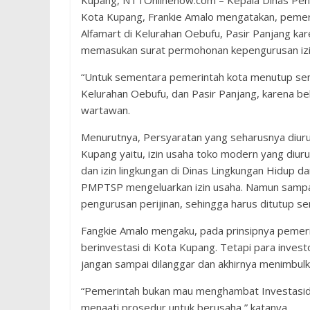
Kupang, NTTOnlinenow.com – Kepala Dinas Pen
Kota Kupang, Frankie Amalo mengatakan, peme
Alfamart di Kelurahan Oebufu, Pasir Panjang kar
memasukan surat permohonan kepengurusan izi
“Untuk sementara pemerintah kota menutup sem
Kelurahan Oebufu, dan Pasir Panjang, karena be
wartawan.
Menurutnya, Persyaratan yang seharusnya diurus
Kupang yaitu, izin usaha toko modern yang diur
dan izin lingkungan di Dinas Lingkungan Hidup dan
PMPTSP mengeluarkan izin usaha. Namun sampai 
pengurusan perijinan, sehingga harus ditutup s
Fangkie Amalo mengaku, pada prinsipnya pemerin
berinvestasi di Kota Kupang. Tetapi para inve
jangan sampai dilanggar dan akhirnya menimbulk
“Pemerintah bukan mau menghambat Investasidi K
menaati prosedur untuk berusaha,” katanya.