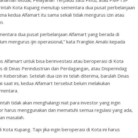
anaman Modal, Pelayanan Terpadu Satu Pintu, atau PMPTSP
rintah Kota Kupang menutup sementara dua pusat perbelanjaan
ena kedua Alfamart itu sama sekali tidak mengurus izin atau
n.
entara dua pusat perbelanjaan Alfamart yang berada di
lum mengurus ijin operasional,” kata Frangkie Amalo kepada
 Alfamart untuk bisa berinvestasi atau beroperasi di Kota
us di Dinas Perindustrian dan Perdagangan, atau Disperindag
 Kebersihan. Setelah dua izin ini telah diterima, barulah Dinas
saat ini, kedua Alfamart tersebut belum melakukan
ementara.
tah tidak akan menghalangi niat para investor yang ingin
stor harus menggunakan dan mematuhi semua regulasi yang ada,
an masalah.
ota Kupang. Tapi jika ingin beroperasi di Kota ini harus