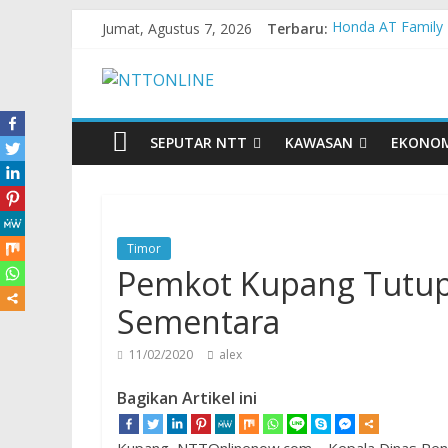
Jumat, Agustus 7, 2026
Terbaru:
Honda AT Family 
Teras Bank Indone
Astra Honda Siap
Pengadaan Kapal
Cahaya Kemerdeka
SEPUTAR NTT
KAWASAN
EKONO
Timor
Pemkot Kupang Tutup
Sementara
11/02/2020
alex
Bagikan Artikel ini